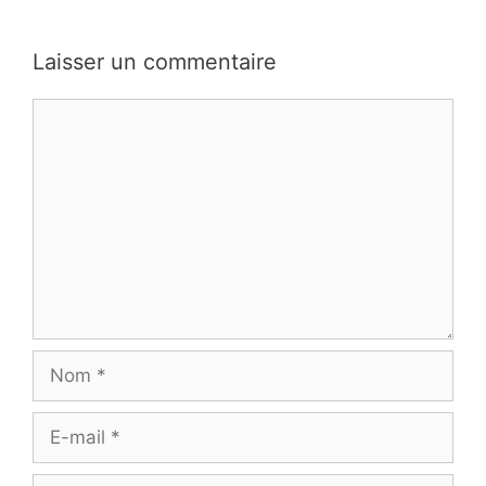
Laisser un commentaire
Commentaire
Nom
E-
mail
Site