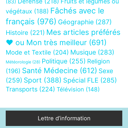
Défense
(218)
Fruits et légumes ou
(83)
Fâchés avec le
végétaux
(188)
français
(976)
Géographie
(287)
Mes articles préférés
Histoire
(221)
❤ ou Mon très meilleur
(691)
Musique
(283)
Mode et Textile
(204)
Politique
(255)
Religion
Météorologie
(28)
Santé Médecine
(612)
Sexe
(196)
Sport
(388)
(259)
Spécial FLE
(285)
Transports
(224)
Télévision
(148)
Lettre d’information