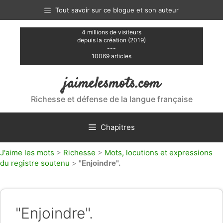
Aller
Tout savoir sur ce blogue et son auteur
au
contenu
4 millions de visiteurs
depuis la création (2019)
---
10069 articles
jaimelesmots.com
Richesse et défense de la langue française
Chapitres
J'aime les mots
>
Richesse
>
Mots, locutions et expressions
du registre soutenu
>
"Enjoindre".
"Enjoindre".