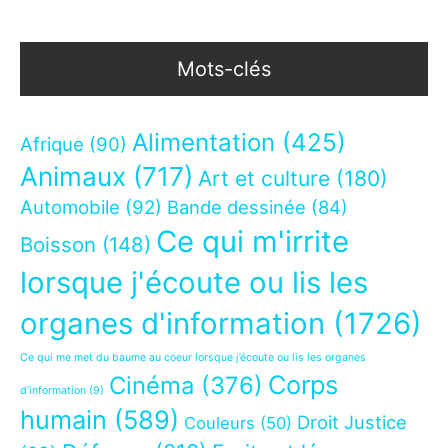
Mots-clés
Alimentation
(425)
Afrique
(90)
Animaux
(717)
Art et culture
(180)
Automobile
(92)
Bande dessinée
(84)
Ce qui m'irrite
Boisson
(148)
lorsque j'écoute ou lis les
organes d'information
(1726)
Ce qui me met du baume au coeur lorsque j’écoute ou lis les organes
Corps
Cinéma
(376)
d’information
(9)
humain
(589)
Droit Justice
Couleurs
(50)