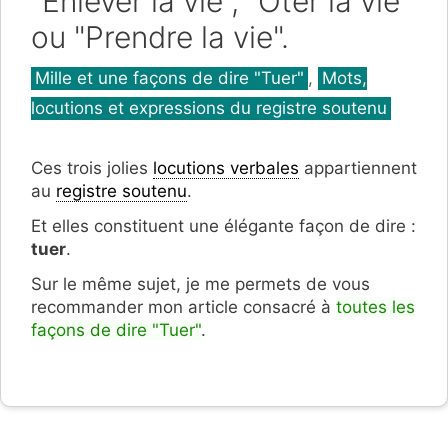
"Enlever la vie", "Ôter la vie"
ou "Prendre la vie".
Catégories
Mille et une façons de dire "Tuer"
,
Mots,
locutions et expressions du registre soutenu
Ces trois jolies
locutions verbales
appartiennent
au
registre soutenu
.
Et elles constituent une élégante façon de dire :
tuer
.
Sur le même sujet, je me permets de vous
recommander mon article consacré à
toutes les
façons de dire "Tuer"
.