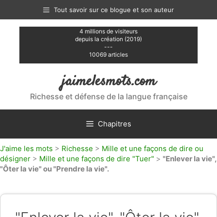
Aller
Tout savoir sur ce blogue et son auteur
au
contenu
4 millions de visiteurs
depuis la création (2019)
---
10069 articles
jaimelesmots.com
Richesse et défense de la langue française
Chapitres
J'aime les mots
>
Richesse
>
Mille et une façons de dire ou
désigner
>
Mille et une façons de dire "Tuer"
>
"Enlever la vie",
"Ôter la vie" ou "Prendre la vie".