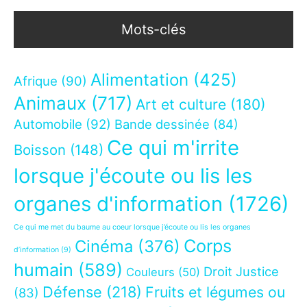
Mots-clés
Alimentation
(425)
Afrique
(90)
Animaux
(717)
Art et culture
(180)
Automobile
(92)
Bande dessinée
(84)
Ce qui m'irrite
Boisson
(148)
lorsque j'écoute ou lis les
organes d'information
(1726)
Ce qui me met du baume au coeur lorsque j’écoute ou lis les organes
Corps
Cinéma
(376)
d’information
(9)
humain
(589)
Droit Justice
Couleurs
(50)
Défense
(218)
Fruits et légumes ou
(83)