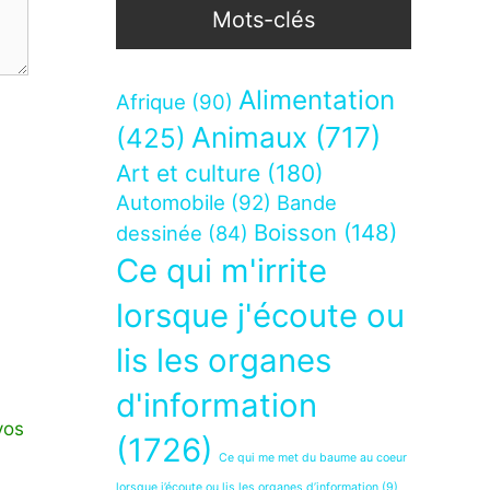
Mots-clés
Alimentation
Afrique
(90)
Animaux
(717)
(425)
Art et culture
(180)
Automobile
(92)
Bande
Boisson
(148)
dessinée
(84)
Ce qui m'irrite
lorsque j'écoute ou
lis les organes
d'information
vos
(1726)
Ce qui me met du baume au coeur
lorsque j’écoute ou lis les organes d’information
(9)