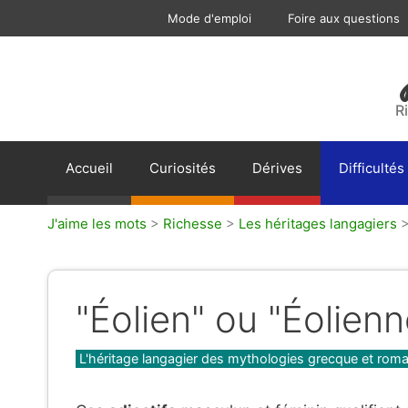
Aller
Mode d'emploi
Foire aux questions
au
contenu
R
Accueil
Curiosités
Dérives
Difficultés
J'aime les mots
>
Richesse
>
Les héritages langagiers
"Éolien" ou "Éolienn
Catégories
L'héritage langagier des mythologies grecque et roma