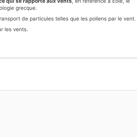
ce qui se rapporte aux vents
, en référence à Éole, le
ologie grecque.
ansport de particules telles que les pollens par le vent.
r les vents.