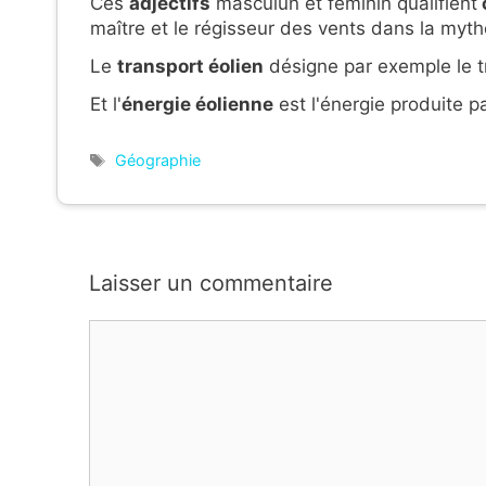
Ces
adjectifs
masculun et féminin qualifient
maître et le régisseur des vents dans la myth
Le
transport éolien
désigne par exemple le tr
Et l'
énergie éolienne
est l'énergie produite pa
Étiquettes
Géographie
Laisser un commentaire
Commentaire