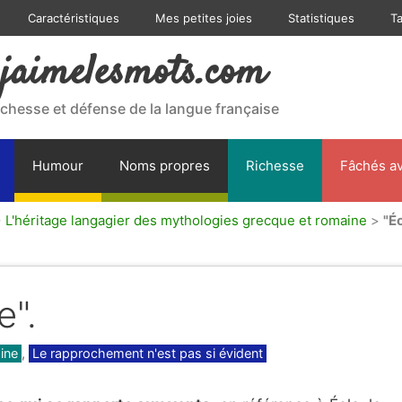
Caractéristiques
Mes petites joies
Statistiques
T
jaimelesmots.com
ichesse et défense de la langue française
Humour
Noms propres
Richesse
Fâchés av
>
L'héritage langagier des mythologies grecque et romaine
>
"Éo
e".
ine
,
Le rapprochement n'est pas si évident