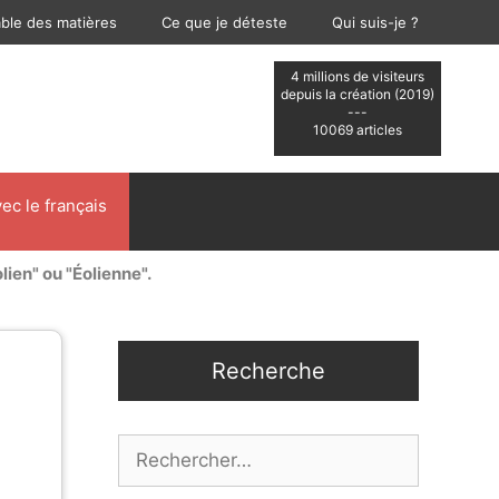
able des matières
Ce que je déteste
Qui suis-je ?
4 millions de visiteurs
depuis la création (2019)
---
10069 articles
ec le français
lien" ou "Éolienne".
Recherche
Rechercher :