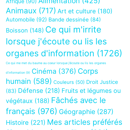
Alimentation
(425)
Afrique
(90)
Animaux
(717)
Art et culture
(180)
Automobile
(92)
Bande dessinée
(84)
Ce qui m'irrite
Boisson
(148)
lorsque j'écoute ou lis les
organes d'information
(1726)
Ce qui me met du baume au coeur lorsque j’écoute ou lis les organes
Corps
Cinéma
(376)
d’information
(9)
humain
(589)
Droit Justice
Couleurs
(50)
Défense
(218)
Fruits et légumes ou
(83)
Fâchés avec le
végétaux
(188)
français
(976)
Géographie
(287)
Mes articles préférés
Histoire
(221)