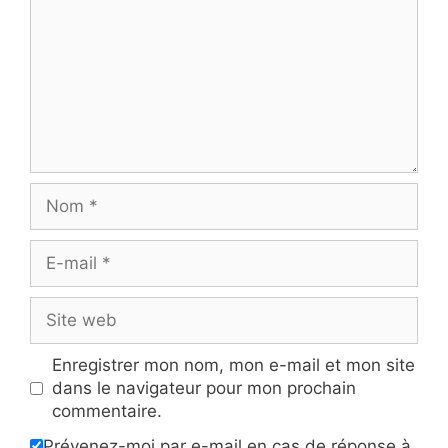
Nom
E-
mail
Site
web
Enregistrer mon nom, mon e-mail et mon site
dans le navigateur pour mon prochain
commentaire.
Prévenez-moi par e-mail en cas de réponse à