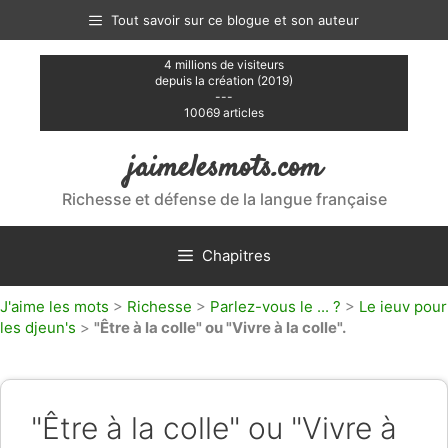
Aller
Tout savoir sur ce blogue et son auteur
au
contenu
4 millions de visiteurs
depuis la création (2019)
---
10069 articles
jaimelesmots.com
Richesse et défense de la langue française
Chapitres
J'aime les mots
>
Richesse
>
Parlez-vous le ... ?
>
Le ieuv pour
les djeun's
>
"Être à la colle" ou "Vivre à la colle".
"Être à la colle" ou "Vivre à