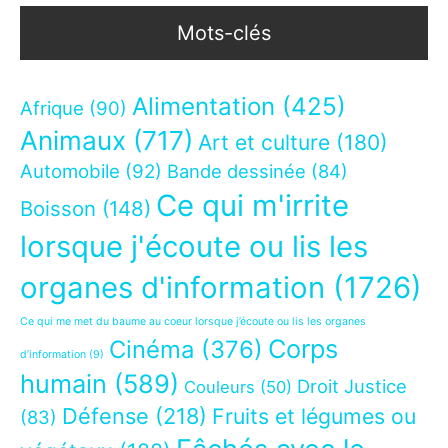
Mots-clés
Alimentation
(425)
Afrique
(90)
Animaux
(717)
Art et culture
(180)
Automobile
(92)
Bande dessinée
(84)
Ce qui m'irrite
Boisson
(148)
lorsque j'écoute ou lis les
organes d'information
(1726)
Ce qui me met du baume au coeur lorsque j’écoute ou lis les organes
Corps
Cinéma
(376)
d’information
(9)
humain
(589)
Droit Justice
Couleurs
(50)
Défense
(218)
Fruits et légumes ou
(83)