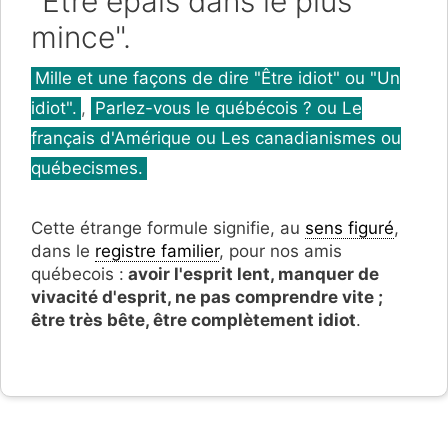
"Être épais dans le plus
mince".
Catégories
Mille et une façons de dire "Être idiot" ou "Un
idiot".
,
Parlez-vous le québécois ? ou Le
français d'Amérique ou Les canadianismes ou
québecismes.
Cette étrange formule signifie, au
sens figuré
,
dans le
registre familier
, pour nos amis
québecois :
avoir l'esprit lent, manquer de
vivacité d'esprit, ne pas comprendre vite ;
être très bête, être complètement idiot
.