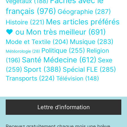
Fâchés avec le
végétaux
(188)
français
(976)
Géographie
(287)
Mes articles préférés
Histoire
(221)
❤ ou Mon très meilleur
(691)
Musique
(283)
Mode et Textile
(204)
Politique
(255)
Religion
Météorologie
(28)
Santé Médecine
(612)
Sexe
(196)
Sport
(388)
(259)
Spécial FLE
(285)
Transports
(224)
Télévision
(148)
Lettre d’information
Recevez gratuitement chaque mois une brève