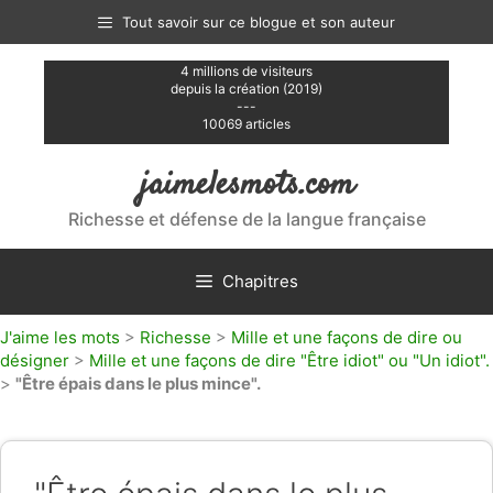
Aller
Tout savoir sur ce blogue et son auteur
au
contenu
4 millions de visiteurs
depuis la création (2019)
---
10069 articles
jaimelesmots.com
Richesse et défense de la langue française
Chapitres
J'aime les mots
>
Richesse
>
Mille et une façons de dire ou
désigner
>
Mille et une façons de dire "Être idiot" ou "Un idiot".
>
"Être épais dans le plus mince".