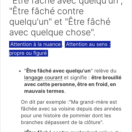
"Être fâché avec quelqu'un",
"Être fâché contre
quelqu'un" et "Être fâché
avec quelque chose".
Catégories
Attention à la nuance
,
Attention au sens :
propre ou figuré
"
Être fâché avec quelqu'un
" relève du
langage courant
et signifie :
être brouillé
avec cette personne, être en froid, en
mauvais termes
.
On dit par exemple :"Ma grand-mère est
fâchée avec sa voisine depuis des années
pour une histoire de pommier dont les
branches dépassent de la clôture".