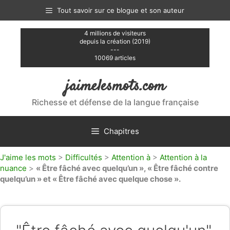
Aller
Tout savoir sur ce blogue et son auteur
au
contenu
4 millions de visiteurs
depuis la création (2019)
---
10069 articles
jaimelesmots.com
Richesse et défense de la langue française
Chapitres
J'aime les mots
>
Difficultés
>
Attention à
>
Attention à la
nuance
>
« Être fâché avec quelqu’un », « Être fâché contre
quelqu’un » et « Être fâché avec quelque chose ».