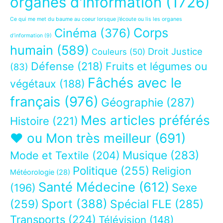
organes d'information
(1726)
Ce qui me met du baume au coeur lorsque j’écoute ou lis les organes
Corps
Cinéma
(376)
d’information
(9)
humain
(589)
Droit Justice
Couleurs
(50)
Défense
(218)
Fruits et légumes ou
(83)
Fâchés avec le
végétaux
(188)
français
(976)
Géographie
(287)
Mes articles préférés
Histoire
(221)
❤ ou Mon très meilleur
(691)
Musique
(283)
Mode et Textile
(204)
Politique
(255)
Religion
Météorologie
(28)
Santé Médecine
(612)
Sexe
(196)
Sport
(388)
(259)
Spécial FLE
(285)
Transports
(224)
Télévision
(148)