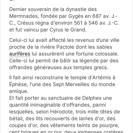
Dernier souverain de la dynastie des
Mermnades, fondée par Gygès en 687 av. J.-
C., Crésus régna d'environ 561 à 546 av. J.-C.
et fut vaincu par Cyrus le Grand.
Celui-ci lui avait affecté les revenus d’une ville
proche de la rivière Pactole dont les sables
aurifères
lui assurèrent une fortune colossale.
Celle-ci lui permit de bâtir sa légende par des
offrandes généreuses aux temples grecs.
Il fait ainsi reconstruire le temple d'Artémis à
Éphèse, l'une des Sept Merveilles du monde
antique.
Et fait porter au sanctuaire de Delphes une
quantité inimaginable d'offrandes, parmi
lesquelles, selon Hérodote, trois mille têtes de
bétail, des lits recouverts de lames d'or, des
coupes d'or, des vêtements teints de pourpre,
cent briques en or pur, deux immenses cratères