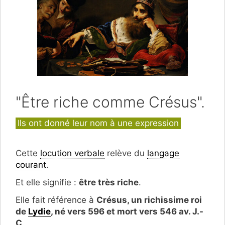
"Être riche comme Crésus".
Catégories
Ils ont donné leur nom à une expression
Cette
locution verbale
relève du
langage
courant
.
Et elle signifie :
être très riche
.
Elle fait référence à
Crésus, un richissime roi
de
Lydie
, né vers 596 et mort vers 546 av. J.-
C
.