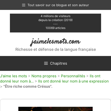
Aller
Tout savoir sur ce blogue et son auteur
au
contenu
4 millions de visiteurs
depuis la création (2019)
---
10069 articles
jaimelesmots.com
Richesse et défense de la langue française
Chapitres
J'aime les mots
>
Noms propres
>
Personnalités
>
Ils ont
donné leur nom à...
>
Ils ont donné leur nom à une expression
>
"Être riche comme Crésus".