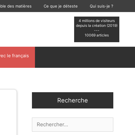
able des matières
Ce que je déteste
Qui suis-je ?
4 millions de visiteurs
depuis la création (2019)
---
10069 articles
ec le français
Recherche
Rechercher :