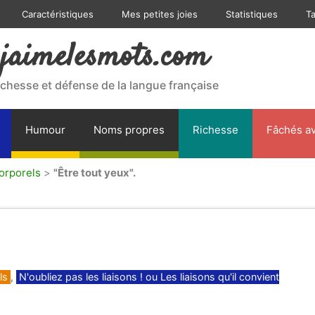
Caractéristiques
Mes petites joies
Statistiques
T
jaimelesmots.com
ichesse et défense de la langue française
Humour
Noms propres
Richesse
Fâchés av
orporels
>
"Être tout yeux".
ls
,
N'oubliez pas les liaisons ! ou Les liaisons qu'il convient