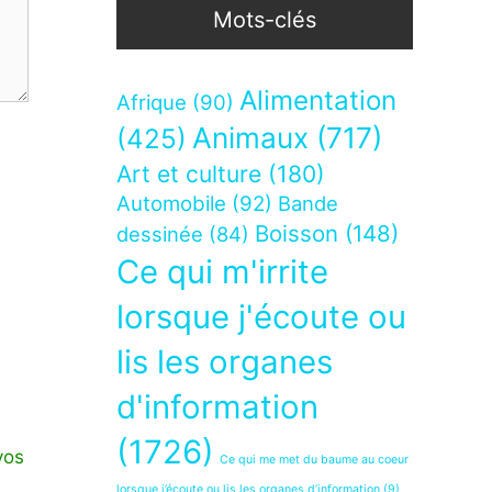
Mots-clés
Alimentation
Afrique
(90)
Animaux
(717)
(425)
Art et culture
(180)
Automobile
(92)
Bande
Boisson
(148)
dessinée
(84)
Ce qui m'irrite
lorsque j'écoute ou
lis les organes
d'information
(1726)
vos
Ce qui me met du baume au coeur
lorsque j’écoute ou lis les organes d’information
(9)