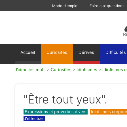
Aller
Mode d'emploi
Foire aux questions
au
contenu
R
Accueil
Curiosités
Dérives
Difficultés
J'aime les mots
>
Curiosités
>
Idiotismes
>
Idiotismes c
"Être tout yeux".
Catégories
Expressions et proverbes divers
,
Idiotismes corpore
d'effectuer