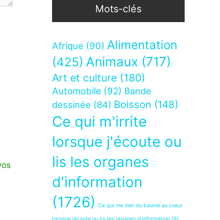
Mots-clés
Alimentation
Afrique
(90)
Animaux
(717)
(425)
Art et culture
(180)
Automobile
(92)
Bande
Boisson
(148)
dessinée
(84)
Ce qui m'irrite
lorsque j'écoute ou
lis les organes
vos
d'information
(1726)
Ce qui me met du baume au coeur
lorsque j’écoute ou lis les organes d’information
(9)