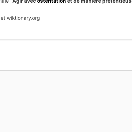
ifie "
Agir avec
ostentation
et de manière prétentieus
 et wiktionary.org