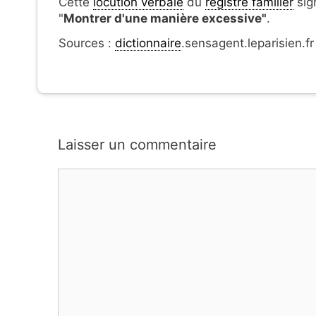
Cette
locution verbale
du
registre familier
sign
"
Montrer d'une manière excessive"
.
Sources :
dictionnaire
.sensagent.leparisien.fr
Laisser un commentaire
Commentaire