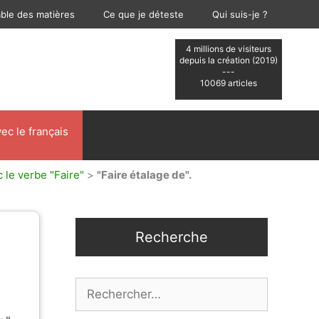
able des matières
Ce que je déteste
Qui suis-je ?
4 millions de visiteurs
depuis la création (2019)
---
10069 articles
ec le français
 le verbe "Faire"
>
"Faire étalage de".
Recherche
Rechercher :