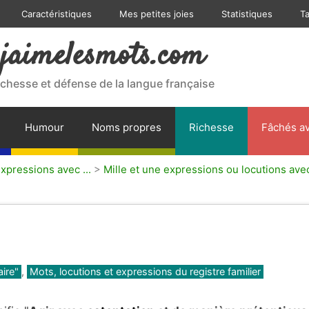
Caractéristiques
Mes petites joies
Statistiques
T
jaimelesmots.com
ichesse et défense de la langue française
Humour
Noms propres
Richesse
Fâchés av
expressions avec ...
>
Mille et une expressions ou locutions avec
aire"
,
Mots, locutions et expressions du registre familier