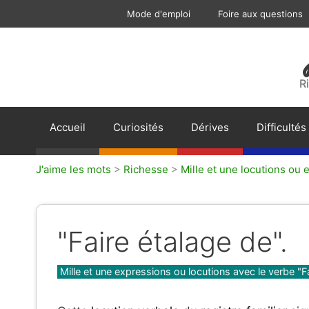
Aller
Mode d'emploi
Foire aux questions
au
contenu
R
Accueil
Curiosités
Dérives
Difficultés
J'aime les mots
>
Richesse
>
Mille et une locutions ou 
"Faire étalage de".
Catégories
Mille et une expressions ou locutions avec le verbe "F