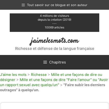
Aller
Tout savoir sur ce blogue et son auteur
au
contenu
4 millions de visiteurs
depuis la création (2019)
---
10069 articles
jaimelesmots.com
Richesse et défense de la langue française
Chapitres
J'aime les mots
>
Richesse
>
Mille et une façons de dire ou
désigner
>
Mille et une façons de dire "Faire l'amour" ou "Avoir
un rapport sexuel avec quelqu'un"
>
"Faire subir les derniers
outrages" à quelqu'un.