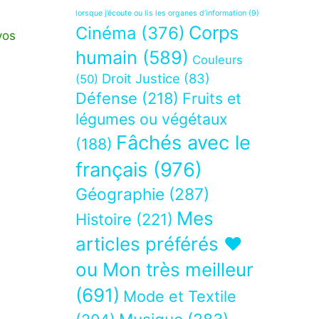
lorsque j’écoute ou lis les organes d’information
(9)
Corps
Cinéma
(376)
vos
humain
(589)
Couleurs
Droit Justice
(83)
(50)
Défense
(218)
Fruits et
légumes ou végétaux
Fâchés avec le
(188)
français
(976)
Géographie
(287)
Mes
Histoire
(221)
articles préférés ❤
ou Mon très meilleur
(691)
Mode et Textile