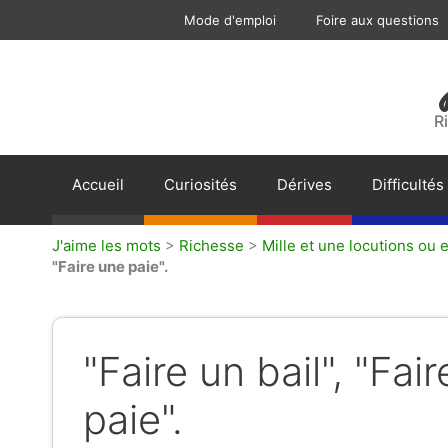
Aller
Mode d'emploi
Foire aux questions
au
contenu
R
Accueil
Curiosités
Dérives
Difficultés
J'aime les mots
>
Richesse
>
Mille et une locutions ou 
"Faire une paie".
"Faire un bail", "Fa
paie".