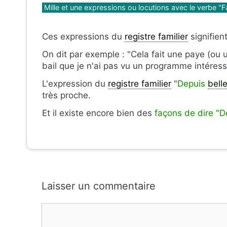
Catégories
Mille et une expressions ou locutions avec le verbe "F
Ces expressions du
registre familier
signifient
On dit par exemple : "Cela fait une paye (ou 
bail que je n'ai pas vu un programme intéressa
L'expression du
registre familier
"
Depuis
belle
très proche.
Et il existe encore bien des
façons de dire "D
Laisser un commentaire
Commentaire