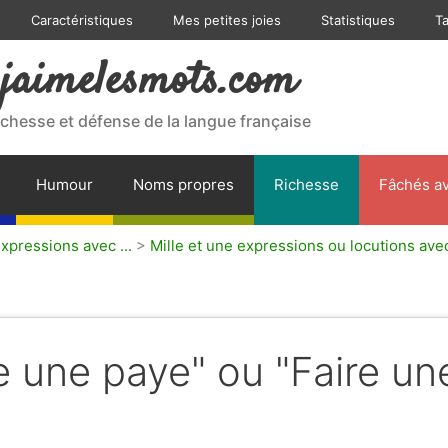
Caractéristiques
Mes petites joies
Statistiques
T
jaimelesmots.com
ichesse et défense de la langue française
Humour
Noms propres
Richesse
Fâchés av
expressions avec ...
>
Mille et une expressions ou locutions avec
ire une paye" ou "Faire un