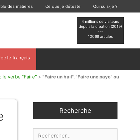
able des matières
Ce que je déteste
Qui suis-je ?
4 millions de visiteurs
depuis la création (2019)
---
10069 articles
ec le français
 le verbe "Faire"
>
"Faire un bail", "Faire une paye" ou
Recherche
e
Rechercher :