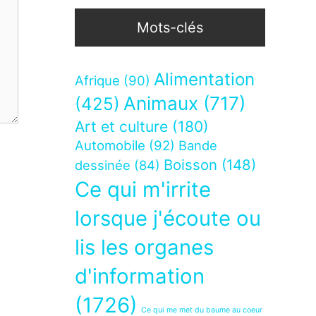
Mots-clés
Alimentation
Afrique
(90)
Animaux
(717)
(425)
Art et culture
(180)
Automobile
(92)
Bande
Boisson
(148)
dessinée
(84)
Ce qui m'irrite
lorsque j'écoute ou
lis les organes
d'information
(1726)
Ce qui me met du baume au coeur