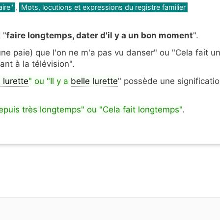
aire"
,
Mots, locutions et expressions du registre familier
 "
faire longtemps, dater d'il y a un bon moment
".
une paie) que l'on ne m'a pas vu danser" ou "Cela fait u
nt à la télévision".
 lurette
" ou "Il y a
belle lurette
" possède une significati
epuis très longtemps" ou "Cela fait longtemps"
.