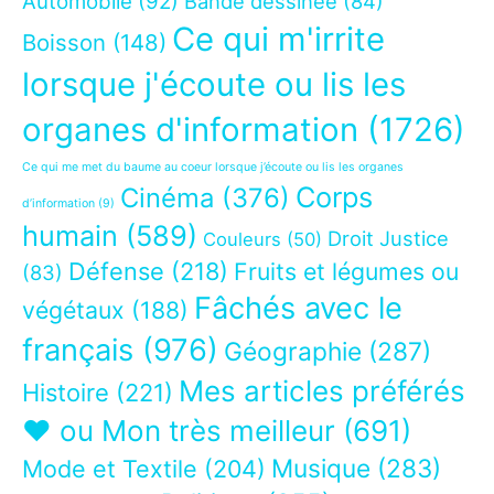
Automobile
(92)
Bande dessinée
(84)
Ce qui m'irrite
Boisson
(148)
lorsque j'écoute ou lis les
organes d'information
(1726)
Ce qui me met du baume au coeur lorsque j’écoute ou lis les organes
Corps
Cinéma
(376)
d’information
(9)
humain
(589)
Droit Justice
Couleurs
(50)
Défense
(218)
Fruits et légumes ou
(83)
Fâchés avec le
végétaux
(188)
français
(976)
Géographie
(287)
Mes articles préférés
Histoire
(221)
❤ ou Mon très meilleur
(691)
Musique
(283)
Mode et Textile
(204)