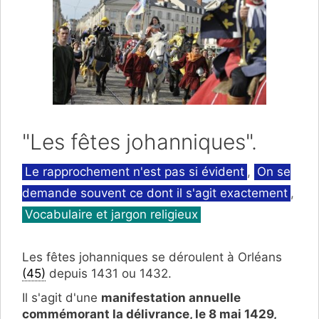
"Les fêtes johanniques".
Catégories
Le rapprochement n'est pas si évident
,
On se
demande souvent ce dont il s'agit exactement
,
Vocabulaire et jargon religieux
Les fêtes johanniques se déroulent à Orléans
(45)
depuis 1431 ou 1432.
Il s'agit d'une
manifestation annuelle
commémorant la délivrance, le 8 mai 1429,