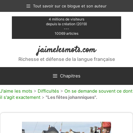
Aller
Tout savoir sur ce blogue et son auteur
au
contenu
4 millions de visiteurs
depuis la création (2019)
---
10069 articles
jaimelesmots.com
Richesse et défense de la langue française
Chapitres
J'aime les mots
>
Difficultés
>
On se demande souvent ce dont
il s'agit exactement
>
"Les fêtes johanniques".