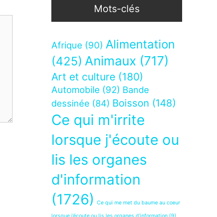
Mots-clés
Alimentation
Afrique
(90)
Animaux
(717)
(425)
Art et culture
(180)
Automobile
(92)
Bande
Boisson
(148)
dessinée
(84)
Ce qui m'irrite
lorsque j'écoute ou
lis les organes
d'information
(1726)
Ce qui me met du baume au coeur
lorsque j’écoute ou lis les organes d’information
(9)