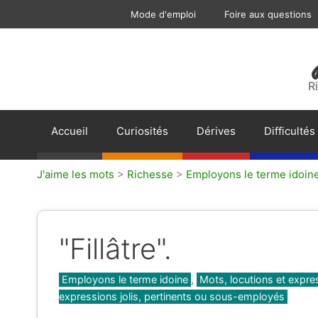
Aller
Mode d'emploi
Foire aux questions
au
contenu
R
Accueil
Curiosités
Dérives
Difficultés
J'aime les mots
>
Richesse
>
Employons le terme idoin
"Fillâtre".
Catégories
Employons le terme idoine
,
Mots, locutions et expre
expressions jolis, pertinents ou sous-employés