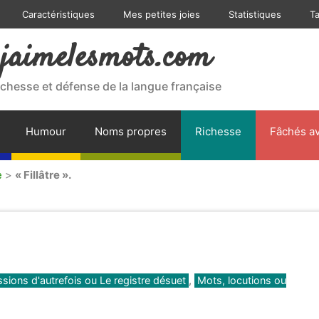
Caractéristiques
Mes petites joies
Statistiques
T
jaimelesmots.com
ichesse et défense de la langue française
Humour
Noms propres
Richesse
Fâchés av
e
>
« Fillâtre ».
ssions d'autrefois ou Le registre désuet
,
Mots, locutions ou