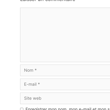
Commentaire
Nom
E-
mail
Site
web
Enregistrer mon nom, mon e-mail et mon s