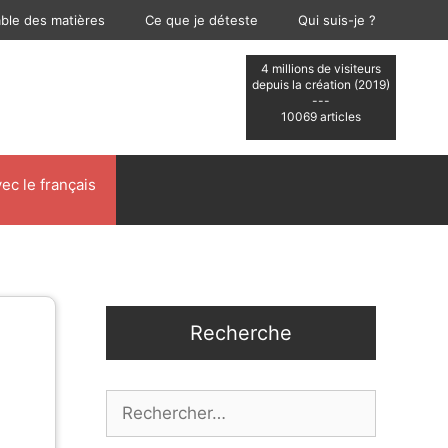
able des matières
Ce que je déteste
Qui suis-je ?
4 millions de visiteurs
depuis la création (2019)
---
10069 articles
ec le français
Recherche
Rechercher :