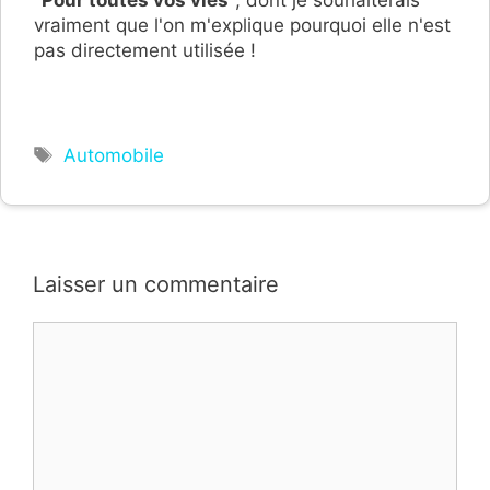
"
Pour toutes vos vies
", dont je souhaiterais
vraiment que l'on m'explique pourquoi elle n'est
pas directement utilisée !
Étiquettes
Automobile
Laisser un commentaire
Commentaire