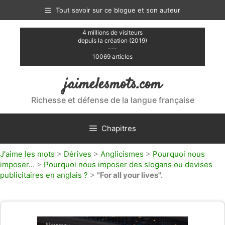
Aller
Tout savoir sur ce blogue et son auteur
au
contenu
4 millions de visiteurs
depuis la création (2019)
---
10069 articles
jaimelesmots.com
Richesse et défense de la langue française
Chapitres
J'aime les mots
>
Dérives
>
Anglicismes
>
Pourquoi nous
imposer...
>
Pourquoi nous imposer des slogans ou devises
publicitaires en anglais ?
>
"For all your lives".