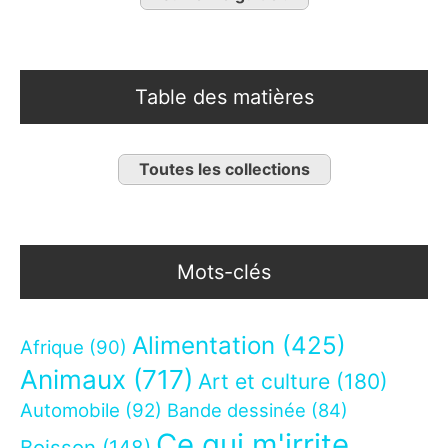
Table des matières
Toutes les collections
Mots-clés
Alimentation
(425)
Afrique
(90)
Animaux
(717)
Art et culture
(180)
Automobile
(92)
Bande dessinée
(84)
Ce qui m'irrite
Boisson
(148)