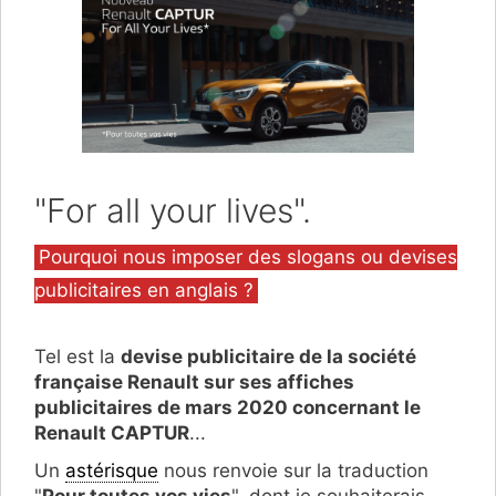
"For all your lives".
Catégories
Pourquoi nous imposer des slogans ou devises
publicitaires en anglais ?
Tel est la
devise publicitaire de la société
française Renault sur ses affiches
publicitaires de mars 2020 concernant le
Renault CAPTUR
...
Un
astérisque
nous renvoie sur la traduction