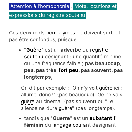
Catégories
Attention à l'homophonie
,
Mots, locutions et
expressions du registre soutenu
Ces deux mots
homonymes
ne doivent surtout
pas être confondus, puisque :
"
Guère
" est un
adverbe
du
registre
soutenu
désignant : une quantité minime
ou une fréquence faible ;
pas beaucoup,
peu, pas très,
fort peu
, pas souvent, pas
longtemps
,
On dit par exemple : "On n'y voit
guère
ici :
allume-donc !" (pas beaucoup), "Je ne vais
guère
au cinéma" (pas souvent) ou "Le
silence ne dura
guère
" (pas longtemps).
tandis que "
Guerre
" est un
substantif
féminin
du
langage courant
désignant :