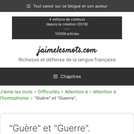
Aller
Tout savoir sur ce blogue et son auteur
au
contenu
4 millions de visiteurs
depuis la création (2019)
---
10069 articles
jaimelesmots.com
Richesse et défense de la langue française
Chapitres
J'aime les mots
>
Difficultés
>
Attention à
>
Attention à
l'homophonie
>
"Guère" et "Guerre".
"Guère" et "Guerre".