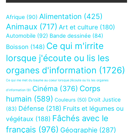
Alimentation
(425)
Afrique
(90)
Animaux
(717)
Art et culture
(180)
Automobile
(92)
Bande dessinée
(84)
Ce qui m'irrite
Boisson
(148)
lorsque j'écoute ou lis les
organes d'information
(1726)
Ce qui me met du baume au coeur lorsque j’écoute ou lis les organes
Corps
Cinéma
(376)
d’information
(9)
humain
(589)
Droit Justice
Couleurs
(50)
Défense
(218)
Fruits et légumes ou
(83)
Fâchés avec le
végétaux
(188)
français
(976)
Géographie
(287)