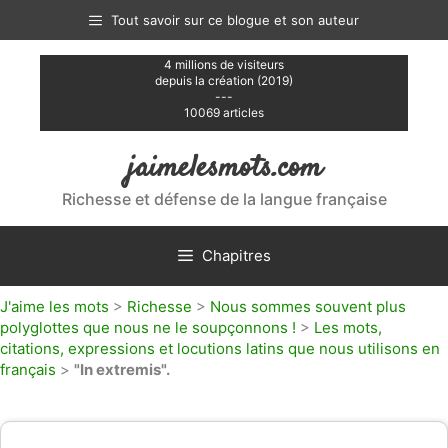
Aller
Tout savoir sur ce blogue et son auteur
au
contenu
4 millions de visiteurs
depuis la création (2019)
---
10069 articles
jaimelesmots.com
Richesse et défense de la langue française
Chapitres
J'aime les mots
>
Richesse
>
Nous sommes souvent plus
polyglottes que nous ne le soupçonnons !
>
Les mots,
citations, expressions et locutions latins que nous utilisons en
français
>
"In extremis".