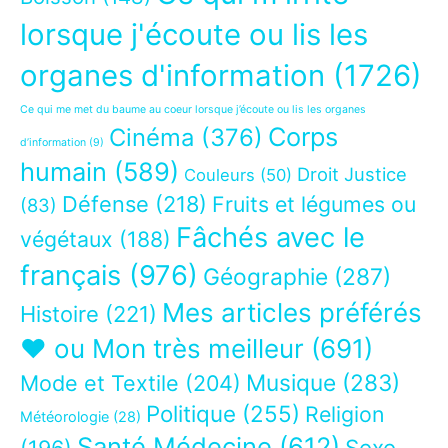
lorsque j'écoute ou lis les
organes d'information
(1726)
Ce qui me met du baume au coeur lorsque j’écoute ou lis les organes
Corps
Cinéma
(376)
d’information
(9)
humain
(589)
Droit Justice
Couleurs
(50)
Défense
(218)
Fruits et légumes ou
(83)
Fâchés avec le
végétaux
(188)
français
(976)
Géographie
(287)
Mes articles préférés
Histoire
(221)
❤ ou Mon très meilleur
(691)
Musique
(283)
Mode et Textile
(204)
Politique
(255)
Religion
Météorologie
(28)
Santé Médecine
(612)
Sexe