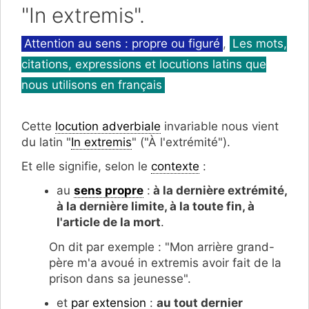
"In extremis".
Catégories
Attention au sens : propre ou figuré
,
Les mots,
citations, expressions et locutions latins que
nous utilisons en français
Cette
locution adverbiale
invariable nous vient
du latin "
In extremis
" ("À l'extrémité").
Et elle signifie, selon le
contexte
:
au
sens propre
:
à la dernière extrémité,
à la dernière limite, à la toute fin, à
l'article de la mort
.
On dit par exemple : "Mon arrière grand-
père m'a avoué in extremis avoir fait de la
prison dans sa jeunesse".
et
par extension
:
au tout dernier