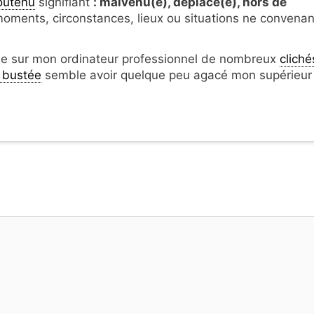
soutenu
signifiant
: malvenu(e), déplacé(e), h
ors de
oments, circonstances, lieux ou situations ne convenan
une sur mon ordinateur professionnel de nombreux
cliché
 bustée
semble avoir quelque peu agacé mon supérieur