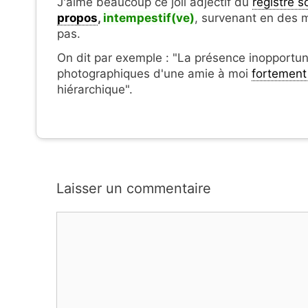
J'aime beaucoup ce joli adjectif du
registre 
propos
,
intempestif(ve)
, s
urvenant en des m
pas.
On dit par exemple : "La présence inopport
photographiques d'une amie à moi
fortement
hiérarchique".
Laisser un commentaire
Commentaire