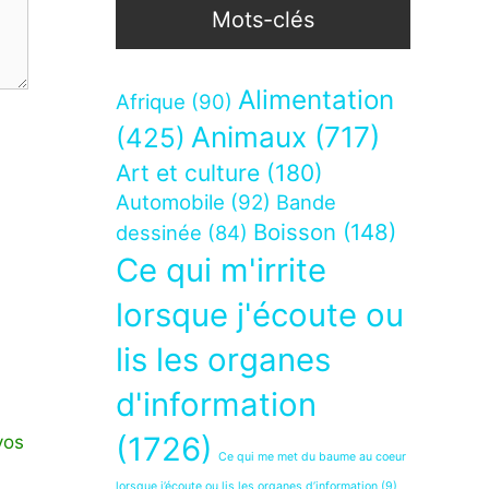
Mots-clés
Alimentation
Afrique
(90)
Animaux
(717)
(425)
Art et culture
(180)
Automobile
(92)
Bande
Boisson
(148)
dessinée
(84)
Ce qui m'irrite
lorsque j'écoute ou
lis les organes
d'information
(1726)
vos
Ce qui me met du baume au coeur
lorsque j’écoute ou lis les organes d’information
(9)