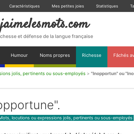
Caractéristiques
Mes petites joies
Statistiques
T
jaimelesmots.com
ichesse et défense de la langue française
Humour
Noms propres
Richesse
Fâchés av
sions jolis, pertinents ou sous-employés
>
"Inopportun" ou "In
opportune".
Mots, locutions ou expressions jolis, pertinents ou sous-employés