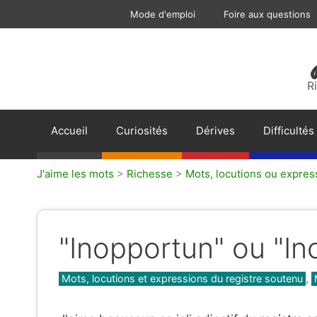
Aller
Mode d'emploi
Foire aux questions
au
contenu
R
Accueil
Curiosités
Dérives
Difficultés
J'aime les mots
>
Richesse
>
Mots, locutions ou expres
"Inopportun" ou "In
Catégories
Mots, locutions et expressions du registre soutenu
,