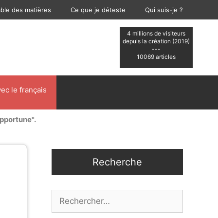
able des matières
Ce que je déteste
Qui suis-je ?
4 millions de visiteurs
depuis la création (2019)
---
10069 articles
ec le français
opportune".
Recherche
Rechercher :