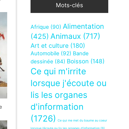
Mots-clés
Alimentation
Afrique
(90)
Animaux
(717)
(425)
Art et culture
(180)
Automobile
(92)
Bande
Boisson
(148)
dessinée
(84)
Ce qui m'irrite
lorsque j'écoute ou
lis les organes
d'information
e
(1726)
Ce qui me met du baume au coeur
lorsque j’écoute ou lis les organes d’information
(9)