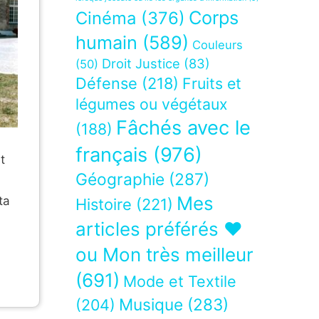
Corps
Cinéma
(376)
humain
(589)
Couleurs
Droit Justice
(83)
(50)
Défense
(218)
Fruits et
légumes ou végétaux
Fâchés avec le
(188)
français
(976)
t
Géographie
(287)
Mes
ta
Histoire
(221)
articles préférés ❤
ou Mon très meilleur
(691)
Mode et Textile
Musique
(283)
(204)