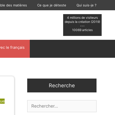
able des matières
Ce que je déteste
Qui suis-je ?
4 millions de visiteurs
depuis la création (2019)
---
10069 articles
ec le français
Recherche
que
Rechercher :