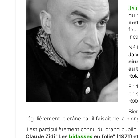
Jeu
du 
met
feui
inc
Né 
Jac
cin
au 
Rol
En 
en 
Rob
Bie
régulièrement le crâne car il faisait de la pl
Il est particulièrement connu du grand public 
Claude Zidi "Les
bidasses
en folie" (1971) e