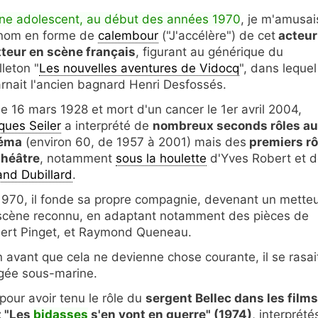
ne adolescent, au début des années 1970
, je m'amusai
nom en forme de
calembour
("J'accélère") de cet
acteur
teur en scène français
, figurant au générique du
lleton "
Les nouvelles aventures de Vidocq
", dans lequel 
arnait l'ancien bagnard Henri Desfossés.
le 16 mars 1928 et mort d'un cancer le 1er avril 2004,
ques Seiler
a interprété de
nombreux seconds rôles au
éma
(environ 60, de 1957 à 2001) mais des
premiers rô
théâtre
, notamment
sous la houlette
d'Yves Robert et 
and Dubillard
.
1970, il fonde sa propre compagnie, devenant un mette
scène reconnu, en adaptant notamment des pièces de
ert Pinget, et Raymond Queneau.
n avant que cela ne devienne chose courante, il se rasai
ongée sous-marine.
pour avoir tenu le rôle du
sergent Bellec dans les films
t "Les
bidasses
s'en vont en guerre" (1974)
, interprété