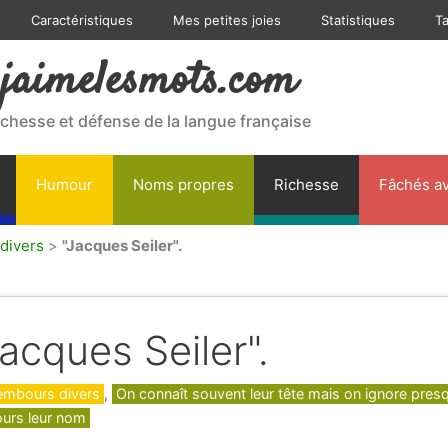
Caractéristiques
Mes petites joies
Statistiques
T
jaimelesmots.com
ichesse et défense de la langue française
Humour
Noms propres
Richesse
Fâchés av
divers
>
"Jacques Seiler".
Jacques Seiler".
gories
embours divers
,
On connaît souvent leur tête mais on ignore pres
ours leur nom