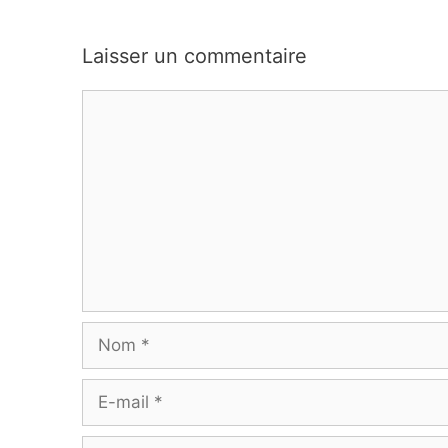
Laisser un commentaire
Commentaire
Nom
E-
mail
Site