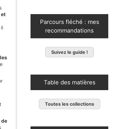
s
 et
Parcours fléché : mes
il
recommandations
Suivez le guide !
les
de
ur
Table des matières
Toutes les collections
t
 de
s