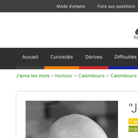
Aller
Mode d'emploi
Foire aux questions
au
contenu
R
Accueil
Curiosités
Dérives
Difficultés
J'aime les mots
>
Humour
>
Calembours
>
Calembours 
"
Caté
Cal
touj