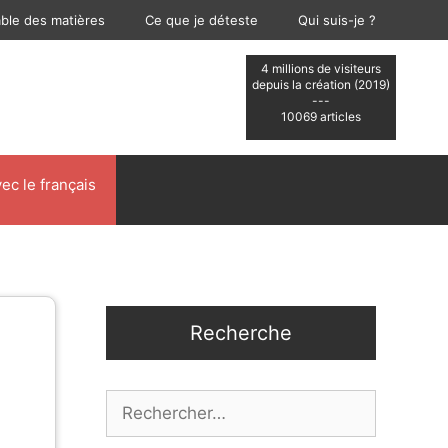
able des matières
Ce que je déteste
Qui suis-je ?
4 millions de visiteurs
depuis la création (2019)
---
10069 articles
ec le français
Recherche
Rechercher :