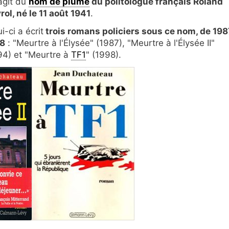
'agit du
nom de plume
du politologue français Roland
rol, né le 11 août 1941
.
i-ci a écrit
trois romans policiers sous ce nom, de 198
8
: "Meurtre à l'Élysée" (1987), "Meurtre à l'Élysée II"
94) et "Meurtre à
TF1
" (1998).