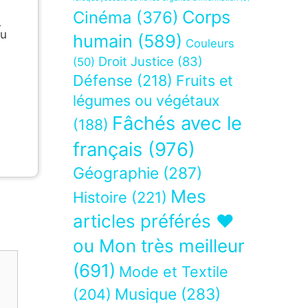
Corps
Cinéma
(376)
n
u
humain
(589)
Couleurs
Droit Justice
(83)
(50)
Défense
(218)
Fruits et
légumes ou végétaux
Fâchés avec le
(188)
français
(976)
Géographie
(287)
Mes
Histoire
(221)
articles préférés ❤
ou Mon très meilleur
(691)
Mode et Textile
Musique
(283)
(204)