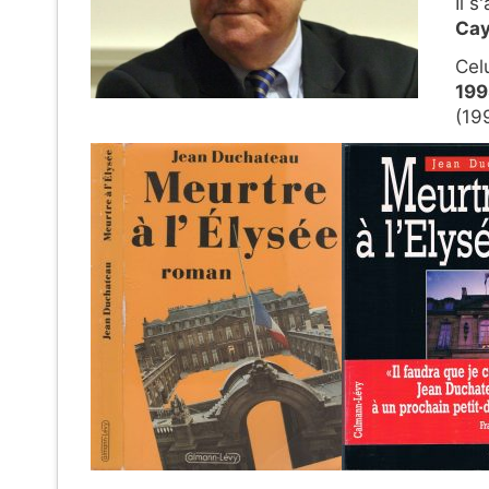
Il s
Cay
Celu
199
(19