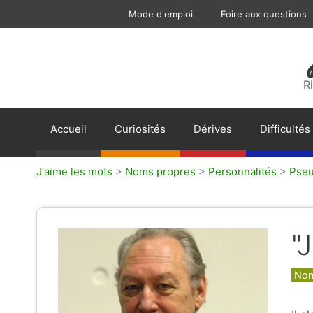
Aller
Mode d'emploi
Foire aux questions
au
contenu
R
Accueil
Curiosités
Dérives
Difficultés
J'aime les mots
>
Noms propres
>
Personnalités
>
Pse
"
Caté
Nom