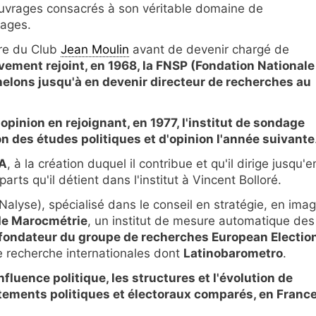
ouvrages consacrés à son véritable domaine de
dages.
re du Club
Jean Moulin
avant de devenir chargé de
vement rejoint, en 1968, la FNSP (Fondation Nationale
échelons jusqu'à en devenir directeur de recherches au
'opinion en rejoignant, en 1977, l'institut de sondage
ion des études politiques et d'opinion l'année suivante
SA
, à la création duquel il contribue et qu'il dirige jusqu'e
rts qu'il détient dans l'institut à Vincent Bolloré.
alyse), spécialisé dans le conseil en stratégie, en ima
de Marocmétrie
, un institut de mesure automatique des
fondateur du groupe de recherches European Electio
e recherche internationales dont
Latinobarometro
.
nfluence politique, les structures et l'évolution de
rtements politiques et électoraux comparés, en France