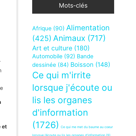
Mots-clés
Alimentation
Afrique
(90)
Animaux
(717)
(425)
Art et culture
(180)
Automobile
(92)
Bande
.
Boisson
(148)
dessinée
(84)
n
Ce qui m'irrite
lorsque j'écoute ou
ge
lis les organes
n
d'information
(1726)
 et
Ce qui me met du baume au coeur
lorsque j’écoute ou lis les organes d’information
(9)