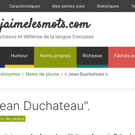
Caractéristiques
Mes petites joies
Statistiques
T
jaimelesmots.com
ichesse et défense de la langue française
Humour
Noms propres
Richesse
Fâchés av
udonymes
>
Noms de plume
>
« Jean Duchateau ».
Jean Duchateau".
gories
s de plume