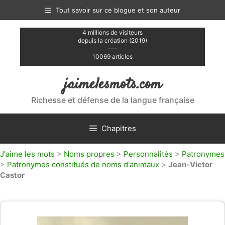
Aller
Tout savoir sur ce blogue et son auteur
au
contenu
4 millions de visiteurs
depuis la création (2019)
---
10069 articles
jaimelesmots.com
Richesse et défense de la langue française
Chapitres
J'aime les mots
>
Noms propres
>
Personnalités
>
Patronymes
>
Patronymes constitués de noms d'animaux
>
Jean-Victor
Castor