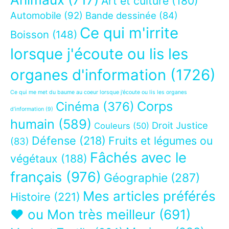
Art et culture
(180)
Automobile
(92)
Bande dessinée
(84)
Ce qui m'irrite
Boisson
(148)
lorsque j'écoute ou lis les
organes d'information
(1726)
Ce qui me met du baume au coeur lorsque j’écoute ou lis les organes
Corps
Cinéma
(376)
d’information
(9)
humain
(589)
Droit Justice
Couleurs
(50)
Défense
(218)
Fruits et légumes ou
(83)
Fâchés avec le
végétaux
(188)
français
(976)
Géographie
(287)
Mes articles préférés
Histoire
(221)
❤ ou Mon très meilleur
(691)