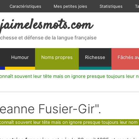
Caractéristiques
Mes petites joies
Statistiques
T
jaimelesmots.com
ichesse et défense de la langue française
Humour
Noms propres
Richesse
Fâchés av
onnaît souvent leur tête mais on ignore presque toujours leur 
Jeanne Fusier-Gir".
gories
connaît souvent leur tête mais on ignore presque toujours leur nom