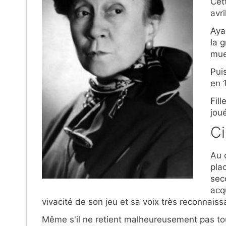
Cet
avri
Aya
la 
mue
Pui
en 1
Fil
jou
C
Au 
pla
sec
acq
vivacité de son jeu et sa voix très reconnaiss
Même s'il ne retient malheureusement pas t