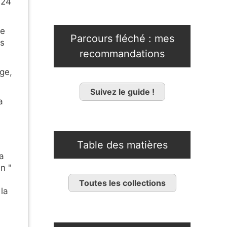
 24
de
Parcours fléché : mes
ms
recommandations
ge,
Suivez le guide !
a
Table des matières
la
n "
Toutes les collections
 la