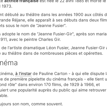
te
actrice française
est née le 22 avril 1885 et morte le
l 1973.
nt débuté au théâtre dans les années 1900 aux côtés 
grande Réjane, elle apparaît à ses débuts dans deux fil
ts sous le nom de "Jeanne Fusier".
s adopte le nom de "Jeanne Fusier-Gir", après son maria
911, avec le peintre Charles Gir.
le de l'artiste dramatique Léon Fusier, Jeanne Fusier-Gir 
é au théâtre dans de nombreuses pièces et opérettes.
inéma
cinéma,
à l'instar
de Pauline Carton - à qui elle dispute 
ce de première pipelette du cinéma français - elle tient u
ond rôle" dans environ 170 films, de 1929 à 1966, et
uiert une popularité auprès du public qui aime retrouver
able.
oujours son nom, comme souvent.