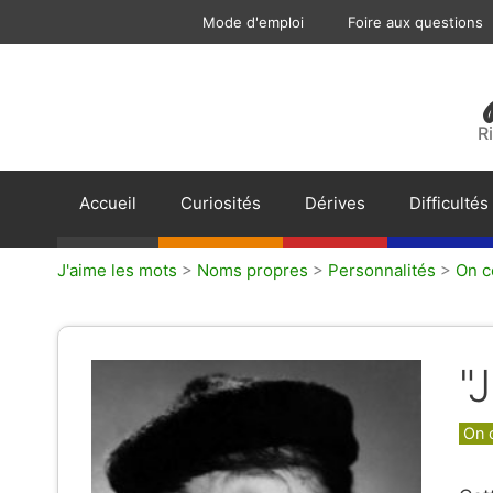
Aller
Mode d'emploi
Foire aux questions
au
contenu
R
Accueil
Curiosités
Dérives
Difficultés
J'aime les mots
>
Noms propres
>
Personnalités
>
On c
"
Caté
On 