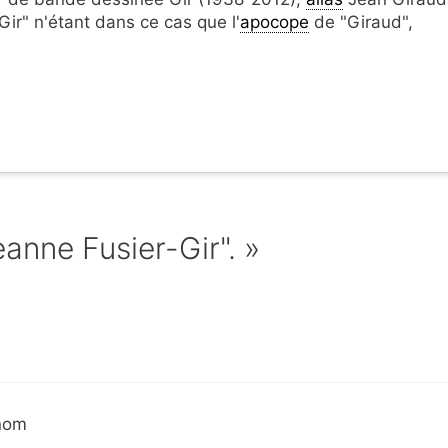
r" n'étant dans ce cas que l'
apocope
de "Giraud",
eanne Fusier-Gir". »
 nom