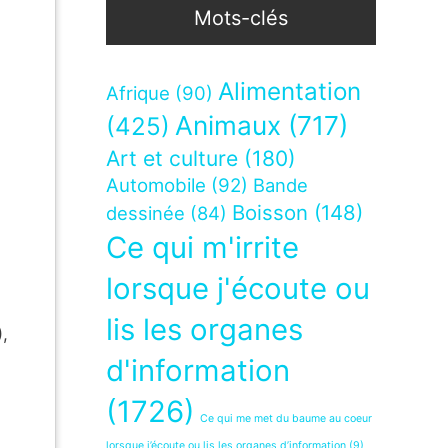
Mots-clés
Alimentation
Afrique
(90)
Animaux
(717)
(425)
Art et culture
(180)
Automobile
(92)
Bande
Boisson
(148)
dessinée
(84)
Ce qui m'irrite
lorsque j'écoute ou
lis les organes
,
d'information
(1726)
Ce qui me met du baume au coeur
lorsque j’écoute ou lis les organes d’information
(9)