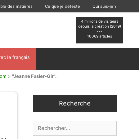
able des matières
Ce que je déteste
Qui suis-je ?
4 millions de visiteurs
depuis la création (2019)
---
10069 articles
ec le français
nom
>
"Jeanne Fusier-Gir".
Recherche
Rechercher :