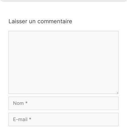
Laisser un commentaire
Commentaire
Nom
E-
mail