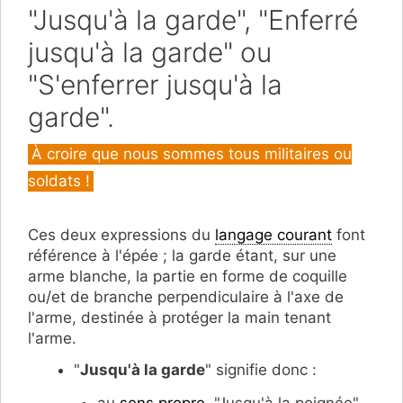
"Jusqu'à la garde", "Enferré
jusqu'à la garde" ou
"S'enferrer jusqu'à la
garde".
Catégories
À croire que nous sommes tous militaires ou
soldats !
Ces deux expressions du
langage courant
font
référence à l'épée ; la garde étant, sur une
arme blanche, la partie en forme de coquille
ou/et de branche perpendiculaire à l'axe de
l'arme, destinée à protéger la main tenant
l'arme.
"
Jusqu'à la garde
" signifie donc :
au
sens propre
, "Jusqu'à la poignée",