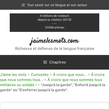
Aller
Tout savoir sur ce blogue et son auteur
au
contenu
4 millions de visiteurs
depuis la création (2019)
---
10069 articles
jaimelesmots.com
Richesse et défense de la langue française
Chapitres
J'aime les mots
>
Curiosités
>
À croire que nous...
>
À croire
que nous sommes tous...
>
À croire que nous sommes tous
militaires ou soldats !
>
"Jusqu'à la garde", "Enferré jusqu'à la
garde" ou "S'enferrer jusqu'à la garde".