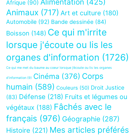
Alimentation
(425)
Afrique
(90)
Animaux
(717)
Art et culture
(180)
Automobile
(92)
Bande dessinée
(84)
Ce qui m'irrite
Boisson
(148)
lorsque j'écoute ou lis les
organes d'information
(1726)
Ce qui me met du baume au coeur lorsque j’écoute ou lis les organes
Corps
Cinéma
(376)
d’information
(9)
humain
(589)
Droit Justice
Couleurs
(50)
Défense
(218)
Fruits et légumes ou
(83)
Fâchés avec le
végétaux
(188)
français
(976)
Géographie
(287)
Mes articles préférés
Histoire
(221)