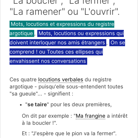
"La boucler", "La fermer",
"La ramener" ou "L'ouvrir".
Catégories
Mots, locutions et expressions du registre
argotique
,
Mots, locutions ou expressions qui
doivent interloquer nos amis étrangers
,
On se
comprend ! ou Toutes ces ellipses qui
envahissent nos conversations
Ces quatre
locutions verbales
du registre
argotique - puisqu'elle sous-entendent toutes
"sa gueule"... - signifient :
"
se taire
" pour les deux premières,
On dit par exemple : "
Ma frangine
a intérêt
à la boucler !".
Et : "J'espère que le pion va la fermer".