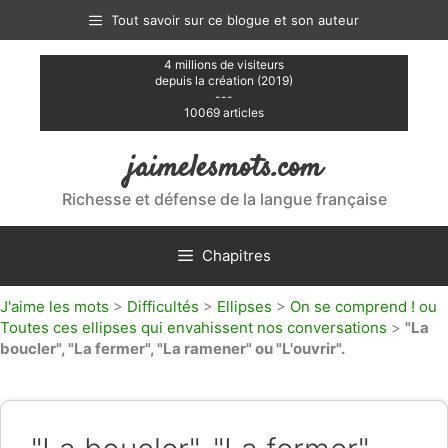
Aller
Tout savoir sur ce blogue et son auteur
au
contenu
4 millions de visiteurs
depuis la création (2019)
---
10069 articles
jaimelesmots.com
Richesse et défense de la langue française
Chapitres
J'aime les mots
>
Difficultés
>
Ellipses
>
On se comprend ! ou
Toutes ces ellipses qui envahissent nos conversations
>
"La
boucler", "La fermer", "La ramener" ou "L'ouvrir".