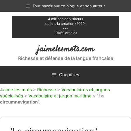
Aller
Tout savoir sur ce blogue et son auteur
au
contenu
4 millions de visiteurs
depuis la création (2019)
---
10069 articles
jaimelesmots.com
Richesse et défense de la langue française
Chapitres
J'aime les mots
>
Richesse
>
Vocabulaires et jargons
spécialisés
>
Vocabulaire et jargon maritime
>
"La
circumnavigation".