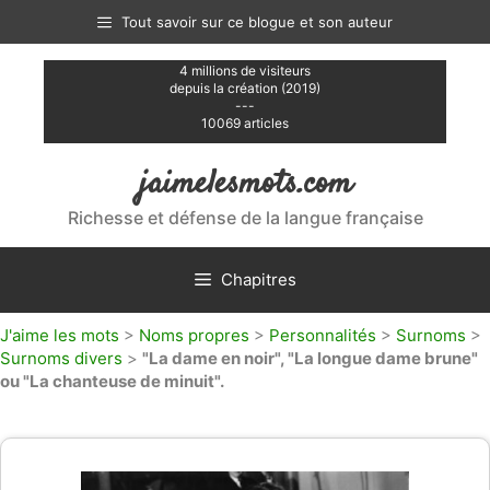
Aller
Tout savoir sur ce blogue et son auteur
au
contenu
4 millions de visiteurs
depuis la création (2019)
---
10069 articles
jaimelesmots.com
Richesse et défense de la langue française
Chapitres
J'aime les mots
>
Noms propres
>
Personnalités
>
Surnoms
>
Surnoms divers
>
"La dame en noir", "La longue dame brune"
ou "La chanteuse de minuit".