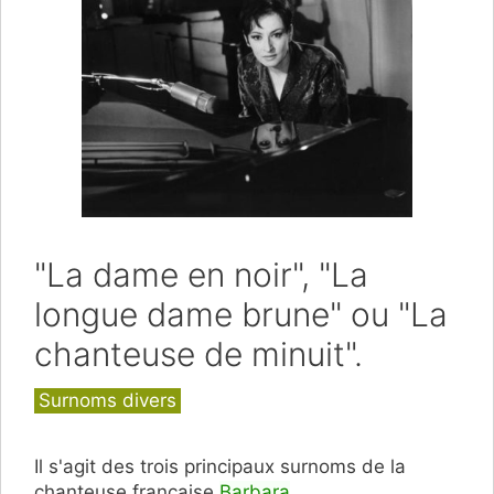
"La dame en noir", "La
longue dame brune" ou "La
chanteuse de minuit".
Catégories
Surnoms divers
Il s'agit des trois principaux surnoms de la
chanteuse française
Barbara
.