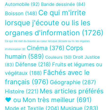
Automobile
(92)
Bande dessinée
(84)
Ce qui m'irrite
Boisson
(148)
lorsque j'écoute ou lis les
organes d'information
(1726)
Ce qui me met du baume au coeur lorsque j’écoute ou lis les organes
Corps
Cinéma
(376)
d’information
(9)
humain
(589)
Droit Justice
Couleurs
(50)
Défense
(218)
Fruits et légumes ou
(83)
Fâchés avec le
végétaux
(188)
français
(976)
Géographie
(287)
Mes articles préférés
Histoire
(221)
❤ ou Mon très meilleur
(691)
Musique
(283)
Mode et Textile
(204)