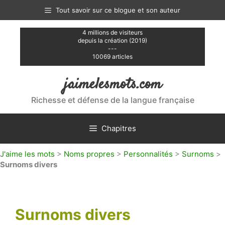
Aller
Tout savoir sur ce blogue et son auteur
au
contenu
4 millions de visiteurs
depuis la création (2019)
---
10069 articles
jaimelesmots.com
Richesse et défense de la langue française
Chapitres
J'aime les mots
>
Noms propres
>
Personnalités
>
Surnoms
>
Surnoms divers
Surnoms divers