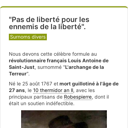
"Pas de liberté pour les
ennemis de la liberté".
Catégories
Surnoms divers
Nous devons cette célèbre formule au
révolutionnaire français Louis Antoine de
Saint-Just
, surnommé "
L'archange de la
Terreur
".
Né le 25 août 1767 et
mort guillotiné à l'âge de
27 ans
, le
10 thermidor an II
, avec les
principaux partisans de
Robespierre
, dont il
était un soutien indéfectible.