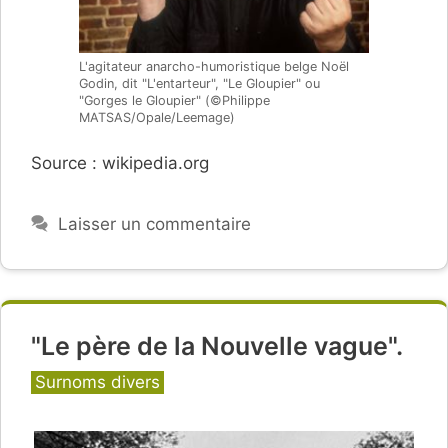
L'agitateur anarcho-humoristique belge Noël
Godin, dit "L'entarteur", "Le Gloupier" ou
"Gorges le Gloupier" (©Philippe
MATSAS/Opale/Leemage)
Source : wikipedia.org
Laisser un commentaire
"Le père de la Nouvelle vague".
Catégories
Surnoms divers