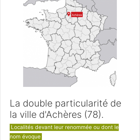
La double particularité de
la ville d'Achères (78).
Catégories
Localités devant leur renommée ou dont le
nom évoque