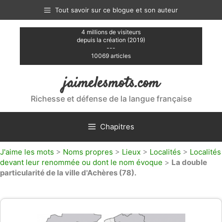
Aller
Tout savoir sur ce blogue et son auteur
au
contenu
4 millions de visiteurs
depuis la création (2019)
---
10069 articles
jaimelesmots.com
Richesse et défense de la langue française
Chapitres
J'aime les mots
>
Noms propres
>
Lieux
>
Localités
>
Localités
devant leur renommée ou dont le nom évoque
>
La double
particularité de la ville d'Achères (78).