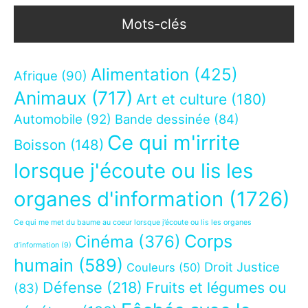
Mots-clés
Alimentation
(425)
Afrique
(90)
Animaux
(717)
Art et culture
(180)
Automobile
(92)
Bande dessinée
(84)
Ce qui m'irrite
Boisson
(148)
lorsque j'écoute ou lis les
organes d'information
(1726)
Ce qui me met du baume au coeur lorsque j’écoute ou lis les organes
Corps
Cinéma
(376)
d’information
(9)
humain
(589)
Droit Justice
Couleurs
(50)
Défense
(218)
Fruits et légumes ou
(83)