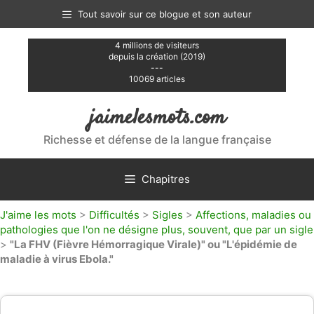
Aller
Tout savoir sur ce blogue et son auteur
au
contenu
4 millions de visiteurs
depuis la création (2019)
---
10069 articles
jaimelesmots.com
Richesse et défense de la langue française
Chapitres
J'aime les mots
>
Difficultés
>
Sigles
>
Affections, maladies ou
pathologies que l'on ne désigne plus, souvent, que par un sigle
>
"La FHV (Fièvre Hémorragique Virale)" ou "L'épidémie de
maladie à virus Ebola."