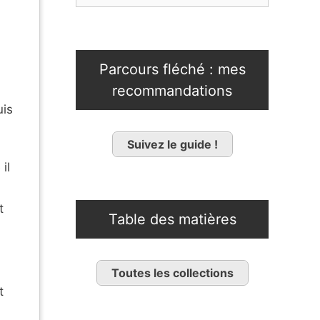
Parcours fléché : mes
recommandations
uis
Suivez le guide !
il
t
Table des matières
Toutes les collections
t