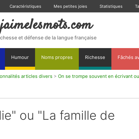
Caractéristiques
Mes petites joies
Statistiques
T
jaimelesmots.com
ichesse et défense de la langue française
Humour
Noms propres
Richesse
Fâchés av
onnalités articles divers
>
On se trompe souvent en écrivant o
ie" ou "La famille de