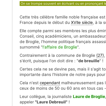
Catégories
On se trompe souvent en écrivant ou en prononçant 
Cette très célèbre famille noble française est
France depuis le début du
XVIIe siècle
, à la 
Elle compte parmi ses membres les plus émin
Conseil, cinq académiciens, un ambassadeur,
de Broglie, l'homme politique français assas
surnommé "
l'affaire de Broglie
".
Contrairement à la commune de Broglie
(27)
,
s'écrit, puisque l'on doit dire : "
de breuille
" !
Certes cela ne se devine pas, mais il s'agit
importante dans l'histoire de notre pays pour l
Cela n'est
cependant
malheureusement pas le 
ceux de moins de 50 ou 60 ans en tous cas -
Leur collègue, la journaliste
Laure de Broglie
appeler
"Laure Debreuil"
!