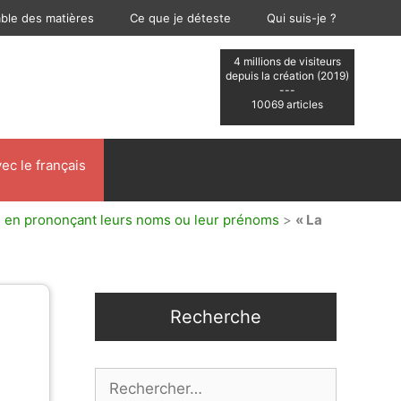
able des matières
Ce que je déteste
Qui suis-je ?
4 millions de visiteurs
depuis la création (2019)
---
10069 articles
ec le français
u en prononçant leurs noms ou leur prénoms
>
« La
Recherche
Rechercher :