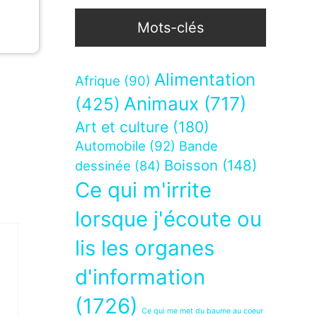
Mots-clés
Alimentation
Afrique
(90)
Animaux
(717)
(425)
Art et culture
(180)
Automobile
(92)
Bande
Boisson
(148)
dessinée
(84)
Ce qui m'irrite
lorsque j'écoute ou
lis les organes
d'information
(1726)
Ce qui me met du baume au coeur