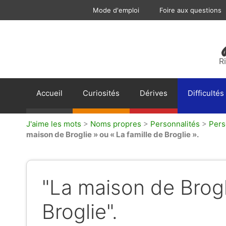
Aller
Mode d'emploi
Foire aux questions
au
contenu
R
Accueil
Curiosités
Dérives
Difficultés
J'aime les mots
>
Noms propres
>
Personnalités
>
Pers
maison de Broglie » ou « La famille de Broglie ».
"La maison de Brogl
Broglie".