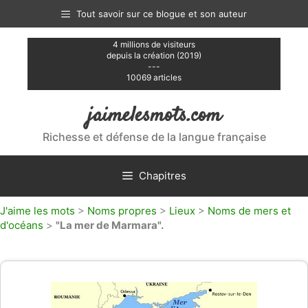
Aller
Tout savoir sur ce blogue et son auteur
au
contenu
4 millions de visiteurs
depuis la création (2019)
---
10069 articles
jaimelesmots.com
Richesse et défense de la langue française
Chapitres
J'aime les mots
>
Noms propres
>
Lieux
>
Noms de mers et
d'océans
>
"La mer de Marmara".