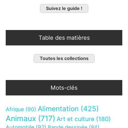
Suivez le guide !
Table des matières
Toutes les collections
Mots-clés
Alimentation
(425)
Afrique
(90)
Animaux
(717)
Art et culture
(180)
Automobile
(92)
Bande dessinée
(84)