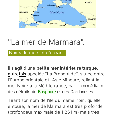
"La mer de Marmara".
Catégories
Noms de mers et d'océans
Il s'agit d'une
petite mer intérieure turque
,
autrefois
appelée "La Propontide", située entre
l'
Europe orientale et l'Asie Mineure, reliant la
mer Noire à la Méditerranée
, par
l'intermédiaire
des détroits du
Bosphore
et des Dardanelles.
Tirant son nom de l'île du même nom, qu'elle
entoure, la mer de Marmara est très profonde
(profondeur maximale de 1 261 m) mais très