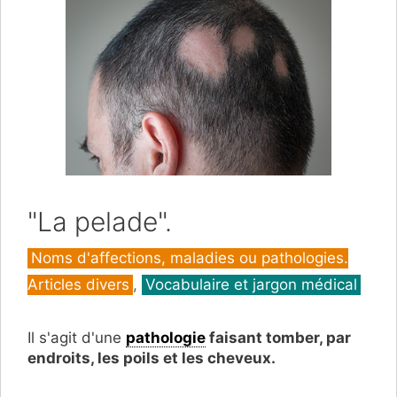
"La pelade".
Catégories
Noms d'affections, maladies ou pathologies.
Articles divers
,
Vocabulaire et jargon médical
Il s'agit d'une
pathologie
faisant tomber, par
endroits, les poils et les cheveux.