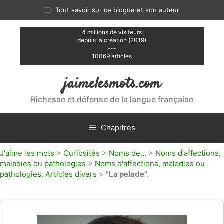
Aller
Tout savoir sur ce blogue et son auteur
au
contenu
4 millions de visiteurs
depuis la création (2019)
---
10069 articles
jaimelesmots.com
Richesse et défense de la langue française
Chapitres
J'aime les mots
>
Curiosités
>
Noms de...
>
Noms d'affections,
maladies ou pathologies
>
Noms d'affections, maladies ou
pathologies. Articles divers
>
"La pelade".