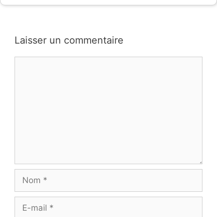
Laisser un commentaire
Commentaire
Nom
E-
mail