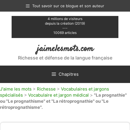
Aller
Tout savoir sur ce blogue et son auteur
au
contenu
4 millions de visiteurs
depuis la création (2019)
---
10069 articles
jaimelesmots.com
Richesse et défense de la langue française
Chapitres
J'aime les mots
>
Richesse
>
Vocabulaires et jargons
spécialisés
>
Vocabulaire et jargon médical
>
"La prognathie"
ou "Le prognathisme" et "La rétroprognathie" ou "Le
rétroprognathisme".