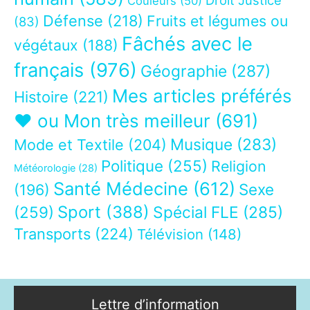
Droit Justice
Couleurs
(50)
Défense
(218)
Fruits et légumes ou
(83)
Fâchés avec le
végétaux
(188)
français
(976)
Géographie
(287)
Mes articles préférés
Histoire
(221)
❤ ou Mon très meilleur
(691)
Musique
(283)
Mode et Textile
(204)
Politique
(255)
Religion
Météorologie
(28)
Santé Médecine
(612)
Sexe
(196)
Sport
(388)
(259)
Spécial FLE
(285)
Transports
(224)
Télévision
(148)
Lettre d’information