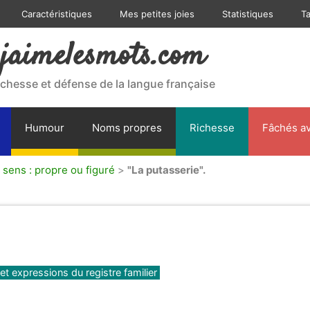
Caractéristiques
Mes petites joies
Statistiques
T
jaimelesmots.com
ichesse et défense de la langue française
Humour
Noms propres
Richesse
Fâchés av
 sens : propre ou figuré
>
"La putasserie".
et expressions du registre familier