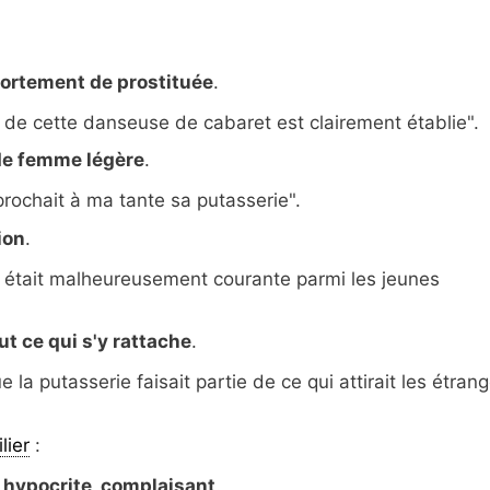
portement de prostituée
.
 de cette danseuse de cabaret est clairement établie".
e femme légère
.
rochait à ma tante sa putasserie".
ion
.
e était malheureusement courante parmi les jeunes
out ce qui s'y rattache
.
 la putasserie faisait partie de ce qui attirait les étran
lier
:
, hypocrite, complaisant
.