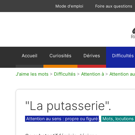
Aller
Mode d'emploi
Foire aux questions
au
contenu
R
Accueil
Curiosités
Dérives
Difficultés
J'aime les mots
>
Difficultés
>
Attention à
>
Attention au
"La putasserie".
Catégories
Attention au sens : propre ou figuré
,
Mots, locutions 