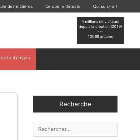
able des matières
Ce que je déteste
Qui suis-je ?
4 millions de visiteurs
depuis la création (2019)
---
10069 articles
ec le français
Recherche
Rechercher :