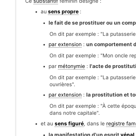
Ce
substantif
féminin désigne :
au
sens propre
:
le fait de se prostituer ou un com
On dit par exemple : "La putasserie
par extension
:
un comportement d
On dit par exemple : "Mon oncle rep
par
métonymie
:
l'acte de prostitut
On dit par exemple : "La putasseri
ouvrières".
par extension
:
la prostitution et t
On dit par exemple : "À cette époque
dans notre capitale".
et au
sens figuré
, dans le
registre fami
la manifestation d'un esprit
vénal