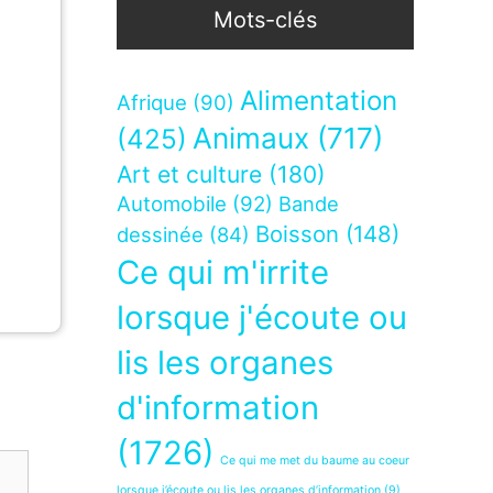
Mots-clés
Alimentation
Afrique
(90)
Animaux
(717)
(425)
Art et culture
(180)
Automobile
(92)
Bande
Boisson
(148)
dessinée
(84)
Ce qui m'irrite
lorsque j'écoute ou
lis les organes
d'information
(1726)
Ce qui me met du baume au coeur
lorsque j’écoute ou lis les organes d’information
(9)