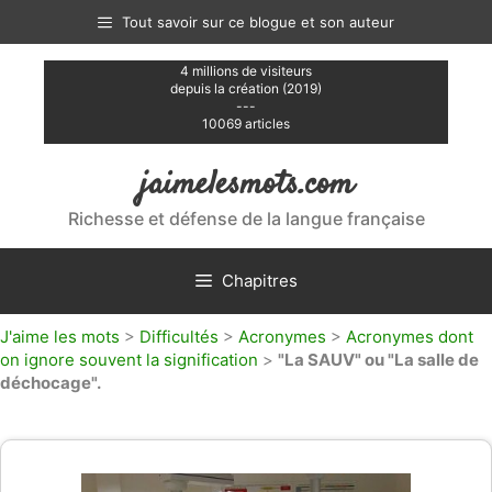
Aller
Tout savoir sur ce blogue et son auteur
au
contenu
4 millions de visiteurs
depuis la création (2019)
---
10069 articles
jaimelesmots.com
Richesse et défense de la langue française
Chapitres
J'aime les mots
>
Difficultés
>
Acronymes
>
Acronymes dont
on ignore souvent la signification
>
"La SAUV" ou "La salle de
déchocage".