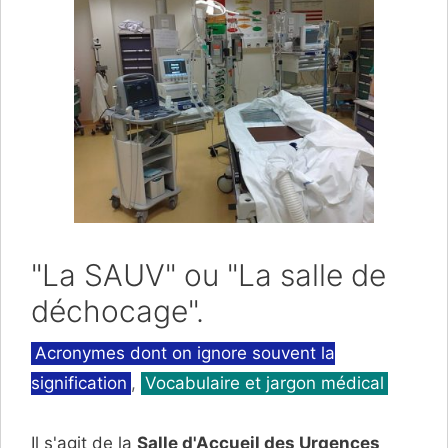
"La SAUV" ou "La salle de
déchocage".
Catégories
Acronymes dont on ignore souvent la
signification
,
Vocabulaire et jargon médical
Il s'agit de la
Salle d'Accueil des Urgences