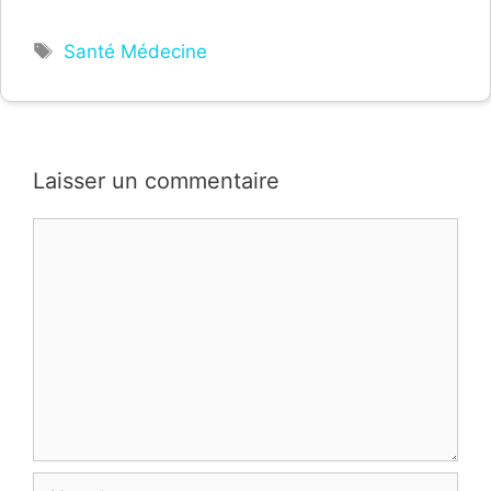
Étiquettes
Santé Médecine
Laisser un commentaire
Commentaire
Nom