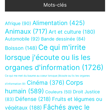
Mots-clés
Alimentation
(425)
Afrique
(90)
Animaux
(717)
Art et culture
(180)
Automobile
(92)
Bande dessinée
(84)
Ce qui m'irrite
Boisson
(148)
lorsque j'écoute ou lis les
organes d'information
(1726)
Ce qui me met du baume au coeur lorsque j’écoute ou lis les organes
Corps
Cinéma
(376)
d’information
(9)
humain
(589)
Droit Justice
Couleurs
(50)
Défense
(218)
Fruits et légumes ou
(83)
Fâchés avec le
végétaux
(188)