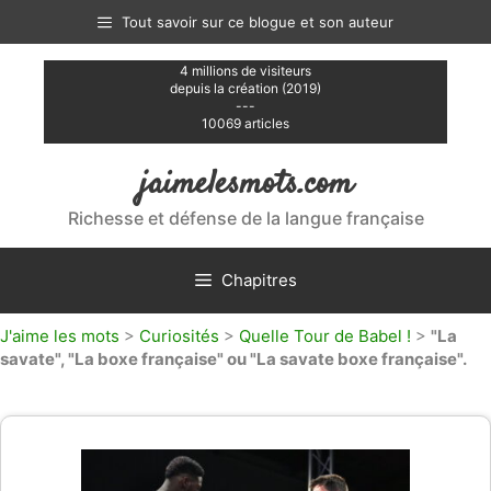
Aller
Tout savoir sur ce blogue et son auteur
au
contenu
4 millions de visiteurs
depuis la création (2019)
---
10069 articles
jaimelesmots.com
Richesse et défense de la langue française
Chapitres
J'aime les mots
>
Curiosités
>
Quelle Tour de Babel !
>
"La
savate", "La boxe française" ou "La savate boxe française".