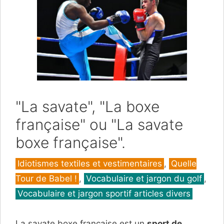
"La savate", "La boxe
française" ou "La savate
boxe française".
Catégories
Idiotismes textiles et vestimentaires
,
Quelle
Tour de Babel !
,
Vocabulaire et jargon du golf
,
Vocabulaire et jargon sportif articles divers
La savate boxe française est un
sport de