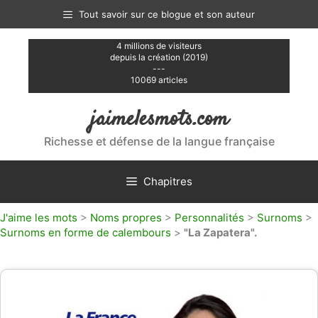
Aller
Tout savoir sur ce blogue et son auteur
au
contenu
4 millions de visiteurs
depuis la création (2019)
---
10069 articles
jaimelesmots.com
Richesse et défense de la langue française
Chapitres
J'aime les mots
>
Noms propres
>
Personnalités
>
Surnoms
>
Surnoms en forme de calembours
>
"La Zapatera".