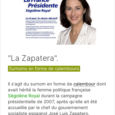
"La Zapatera".
Catégories
Surnoms en forme de calembours
Il s'agit du surnom en forme de
calembour
dont
avait hérité la femme politique française
Ségolène Royal
durant la campagne
présidentielle de 2007, après qu'elle ait été
accueillie par le chef du gouvernement
socialiste espagnol José Luis Zapatero.