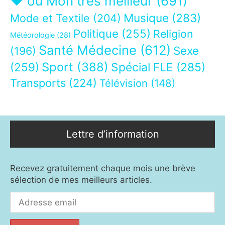
❤ ou Mon très meilleur
(691)
Musique
(283)
Mode et Textile
(204)
Politique
(255)
Religion
Météorologie
(28)
Santé Médecine
(612)
Sexe
(196)
Sport
(388)
(259)
Spécial FLE
(285)
Transports
(224)
Télévision
(148)
Lettre d’information
Recevez gratuitement chaque mois une brève
sélection de mes meilleurs articles.