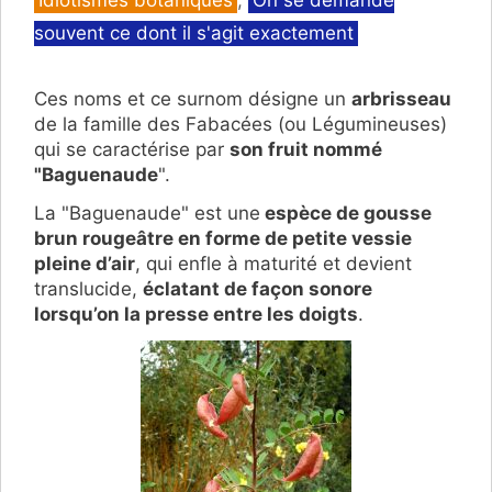
Idiotismes botaniques
,
On se demande
souvent ce dont il s'agit exactement
Ces noms et ce surnom désigne un
arbrisseau
de la famille des Fabacées (ou Légumineuses)
qui se caractérise par
son fruit nommé
"Baguenaude
".
La "Baguenaude" est une
espèce de gousse
brun rougeâtre en forme de petite vessie
pleine d’air
, qui enfle à maturité et devient
translucide,
éclatant de façon sonore
lorsqu’on la presse entre les doigts
.