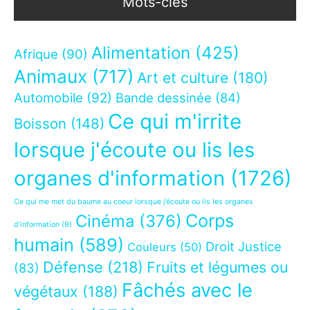
Mots-clés
Alimentation
(425)
Afrique
(90)
Animaux
(717)
Art et culture
(180)
Automobile
(92)
Bande dessinée
(84)
Ce qui m'irrite
Boisson
(148)
lorsque j'écoute ou lis les
organes d'information
(1726)
Ce qui me met du baume au coeur lorsque j’écoute ou lis les organes
Corps
Cinéma
(376)
d’information
(9)
humain
(589)
Droit Justice
Couleurs
(50)
Défense
(218)
Fruits et légumes ou
(83)
Fâchés avec le
végétaux
(188)