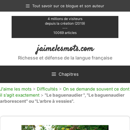
Aller
Tout savoir sur ce blogue et son auteur
au
contenu
4 millions de visiteurs
depuis la création (2019)
---
10069 articles
jaimelesmots.com
Richesse et défense de la langue française
Chapitres
J'aime les mots
>
Difficultés
>
On se demande souvent ce dont
il s'agit exactement
>
"Le baguenaudier ", "Le baguenaudier
arborescent" ou "L'arbre à vessies".