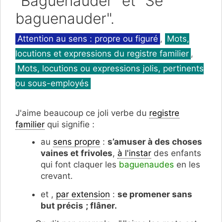
"Baguenauder" et "Se
baguenauder".
Catégories
Attention au sens : propre ou figuré
,
Mots,
locutions et expressions du registre familier
,
Mots, locutions ou expressions jolis, pertinents
ou sous-employés
J'aime beaucoup ce joli verbe du
registre
familier
qui signifie :
au
sens propre
:
s’amuser à des choses
vaines et frivoles
,
à l'instar
des enfants
qui font claquer les
baguenaudes
en les
crevant.
et ,
par extension
:
se promener sans
but précis
; flâner.