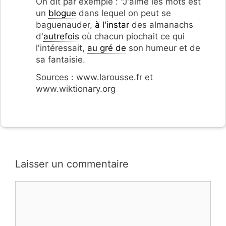
On dit par exemple : "J'aime les mots est
un
blogue
dans lequel on peut se
baguenauder,
à l'instar
des almanachs
d'
autrefois
où chacun piochait ce qui
l'intéressait,
au gré de
son humeur et de
sa fantaisie.
Sources : www.larousse.fr et
www.wiktionary.org
Laisser un commentaire
Commentaire