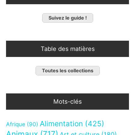
Suivez le guide !
Table des matières
Toutes les collections
Mots-clés
Alimentation
(425)
Afrique
(90)
Animaux
(717)
Art et culture
(180)