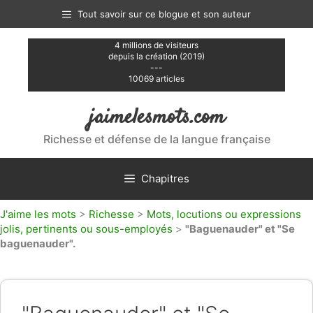
Aller
Tout savoir sur ce blogue et son auteur
au
contenu
4 millions de visiteurs
depuis la création (2019)
---
10069 articles
jaimelesmots.com
Richesse et défense de la langue française
Chapitres
J'aime les mots
>
Richesse
>
Mots, locutions ou expressions
jolis, pertinents ou sous-employés
>
"Baguenauder" et "Se
baguenauder".