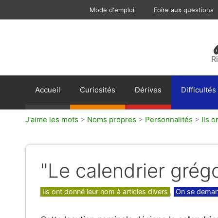
Aller
Mode d'emploi
Foire aux questions
au
contenu
R
Accueil
Curiosités
Dérives
Difficultés
J'aime les mots
>
Noms propres
>
Personnalités
>
Ils o
"Le calendrier grégo
Catégories
Ils ont donné leur nom à articles divers
,
On se demand