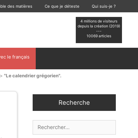
able des matières
Ce que je déteste
Qui suis-je ?
4 millions de visiteurs
depuis la création (2019)
---
10069 articles
ec le français
>
"Le calendrier grégorien".
Recherche
Rechercher :