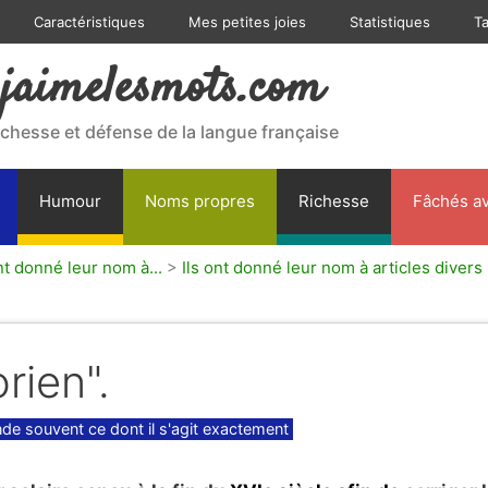
Caractéristiques
Mes petites joies
Statistiques
T
jaimelesmots.com
ichesse et défense de la langue française
Humour
Noms propres
Richesse
Fâchés av
nt donné leur nom à...
>
Ils ont donné leur nom à articles divers
rien".
e souvent ce dont il s'agit exactement