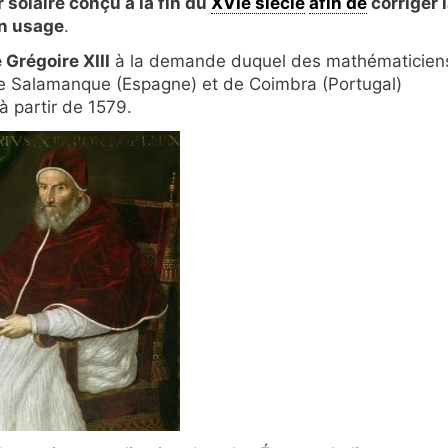
 solaire conçu à la fin du
XVIe siècle
afin de
corriger 
en usage
.
Grégoire XIII
à la demande duquel des mathématicien
de Salamanque (Espagne) et de Coimbra (Portugal)
à partir de 1579.