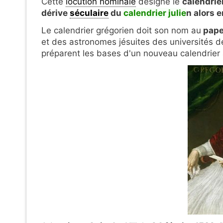
Cette
locution nominale
désigne le
calendrier
dérive
séculaire
du
calendrier julie
n alors 
Le calendrier grégorien doit son nom au
pape 
et des astronomes jésuites des universités 
préparent les bases d'un nouveau calendrier 