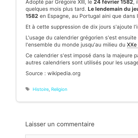
Adopté par Grégoire XIII, le
24 février 1582
, 
quelques mois plus tard.
Le lendemain du jeu
1582
en Espagne, au Portugal aini que dans 
Et à cette suppression de dix jours s'ajoute l
L'usage du calendrier grégorien s'est ensuit
l'ensemble du monde jusqu'au milieu du
XXe 
Ce calendrier s'est imposé dans la majeure 
autres calendriers sont utilisés pour les usage
Source : wikipedia.org
Étiquettes
Histoire
,
Religion
Laisser un commentaire
Commentaire