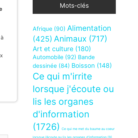
Mots-clés
e
Alimentation
Afrique
(90)
Animaux
(717)
 à
(425)
Art et culture
(180)
ux
Automobile
(92)
Bande
Boisson
(148)
dessinée
(84)
Ce qui m'irrite
lorsque j'écoute ou
lis les organes
d'information
(1726)
Ce qui me met du baume au coeur
lorsque j’écoute ou lis les organes d’information
(9)