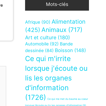
Mots-clés
ve
Alimentation
Afrique
(90)
Animaux
(717)
(425)
Art et culture
(180)
Automobile
(92)
Bande
Boisson
(148)
dessinée
(84)
Ce qui m'irrite
lorsque j'écoute ou
lis les organes
d'information
(1726)
Ce qui me met du baume au coeur
lorsque j’écoute ou lis les organes d’information
(9)