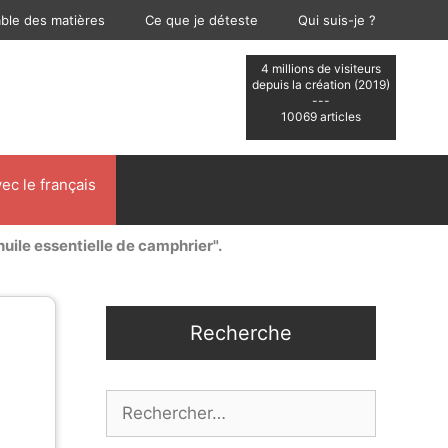
able des matières
Ce que je déteste
Qui suis-je ?
4 millions de visiteurs
depuis la création (2019)
---
10069 articles
ec le français
huile essentielle de camphrier".
Recherche
Rechercher :