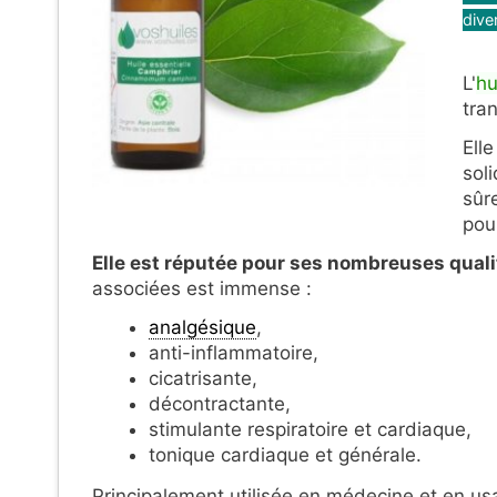
dive
L'
hu
tra
Elle
sol
sûr
pou
Elle est réputée pour ses nombreuses quali
associées est immense :
analgésique
,
anti-inflammatoire,
cicatrisante,
décontractante,
stimulante respiratoire et cardiaque,
tonique cardiaque et générale.
Principalement utilisée en médecine et en us