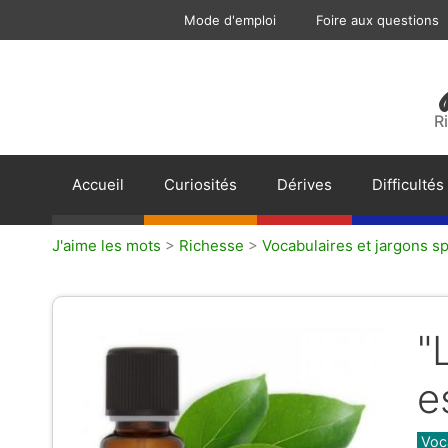
Aller
Mode d'emploi
Foire aux questions
au
contenu
R
Accueil
Curiosités
Dérives
Difficultés
J'aime les mots
>
Richesse
>
Vocabulaires et jargons sp
"
e
Caté
Voc