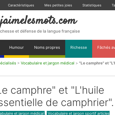
Caractéristiques
Mes petites joies
Statistiques
T
jaimelesmots.com
ichesse et défense de la langue française
Humour
Noms propres
Richesse
Fâchés av
écialisés
>
Vocabulaire et jargon médical
>
"Le camphre" et "L'
Le camphre" et "L'huile
ssentielle de camphrier".
gories
abulaire et jargon médical
,
Vocabulaire et jargon sportif articles