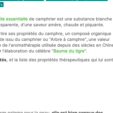
rs
ile essentielle
de camphrier est une s
ubstance blanche
nsparente, d'une saveur amère, chaude et piquante.
tire ses propriétés du
camphre, un composé organique
ide issu du camphrier ou "Arbre à camphre"
,
une
valeur
e de l'aromathérapie utilisée depuis des siècles en Chin
r l'élaboration du célèbre "
Baume du tigre
".
tés
, et la liste des propriétés thérapeutiques qui lui sont
age externe pour la peau,
elle est b
ien connue des