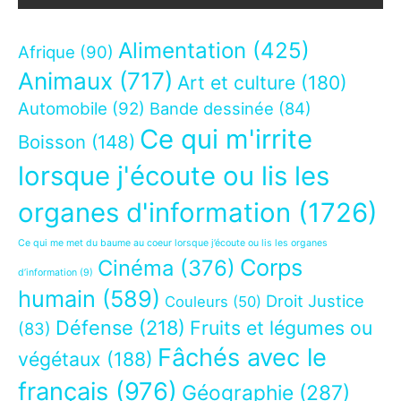
Alimentation
(425)
Afrique
(90)
Animaux
(717)
Art et culture
(180)
Automobile
(92)
Bande dessinée
(84)
Ce qui m'irrite
Boisson
(148)
lorsque j'écoute ou lis les
organes d'information
(1726)
Ce qui me met du baume au coeur lorsque j’écoute ou lis les organes
Corps
Cinéma
(376)
d’information
(9)
humain
(589)
Droit Justice
Couleurs
(50)
Défense
(218)
Fruits et légumes ou
(83)
Fâchés avec le
végétaux
(188)
français
(976)
Géographie
(287)