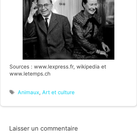
Sources : www.lexpress.fr, wikipedia et
www.letemps.ch
Étiquettes
Animaux
,
Art et culture
Laisser un commentaire