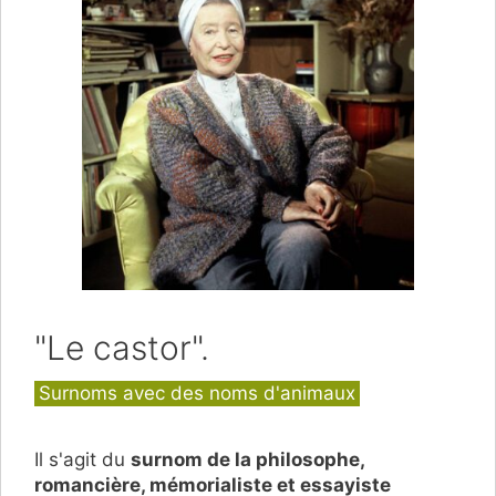
"Le castor".
Catégories
Surnoms avec des noms d'animaux
Il s'agit du
surnom de la philosophe,
romancière, mémorialiste et essayiste