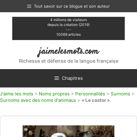
Aller
Tout savoir sur ce blogue et son auteur
au
contenu
4 millions de visiteurs
depuis la création (2019)
---
10069 articles
jaimelesmots.com
Richesse et défense de la langue française
Chapitres
J'aime les mots
>
Noms propres
>
Personnalités
>
Surnoms
>
Surnoms avec des noms d'animaux
>
« Le castor ».