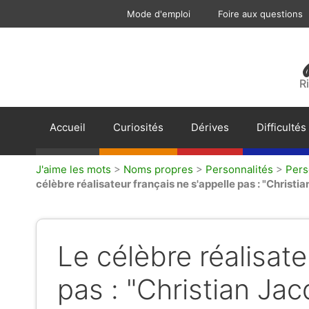
Aller
Mode d'emploi
Foire aux questions
au
contenu
R
Accueil
Curiosités
Dérives
Difficultés
J'aime les mots
>
Noms propres
>
Personnalités
>
Pers
célèbre réalisateur français ne s'appelle pas : "Christia
Le célèbre réalisate
pas : "Christian Jac