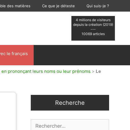
able des matières
Ce que je déteste
Qui suis-je ?
4 millions de visiteurs
depuis la création (2019)
---
10069 articles
ec le français
u en prononçant leurs noms ou leur prénoms
>
Le
Recherche
Rechercher :