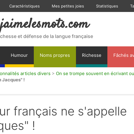
Caractéristiques
Mes petites joies
Statistiques
T
jaimelesmots.com
ichesse et défense de la langue française
Humour
Noms propres
Richesse
Fâchés av
onnalités articles divers
>
On se trompe souvent en écrivant o
n Jacques" !
ur français ne s'appelle
ques" !