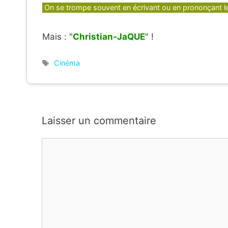
Catégories
On se trompe souvent en écrivant ou en prononçant 
Mais : "
Christian-JaQUE
" !
Étiquettes
Cinéma
Laisser un commentaire
Commentaire