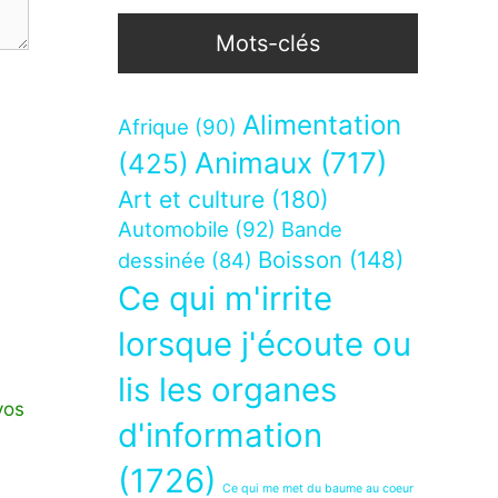
Mots-clés
Alimentation
Afrique
(90)
Animaux
(717)
(425)
Art et culture
(180)
Automobile
(92)
Bande
Boisson
(148)
dessinée
(84)
Ce qui m'irrite
lorsque j'écoute ou
lis les organes
vos
d'information
(1726)
Ce qui me met du baume au coeur