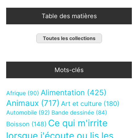
Table des matières
Toutes les collections
Mots-clés
Alimentation
(425)
Afrique
(90)
Animaux
(717)
Art et culture
(180)
Automobile
(92)
Bande dessinée
(84)
Ce qui m'irrite
Boisson
(148)
lorsque j'écoute ou lis les