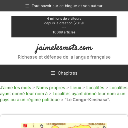
Aller
Tout savoir sur ce blogue et son auteur
au
contenu
4 millions de visiteurs
depuis la création (2019)
---
10069 articles
jaimelesmots.com
Richesse et défense de la langue française
Chapitres
J'aime les mots
>
Noms propres
>
Lieux
>
Localités
>
Localités
ayant donné leur nom à
>
Localités ayant donné leur nom à un
pays ou à un régime politique
>
"Le Congo-Kinshasa".