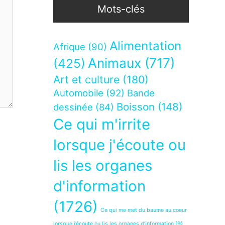
Mots-clés
Alimentation
Afrique
(90)
Animaux
(717)
(425)
Art et culture
(180)
Automobile
(92)
Bande
Boisson
(148)
dessinée
(84)
Ce qui m'irrite
lorsque j'écoute ou
lis les organes
d'information
(1726)
Ce qui me met du baume au coeur
lorsque j’écoute ou lis les organes d’information
(9)