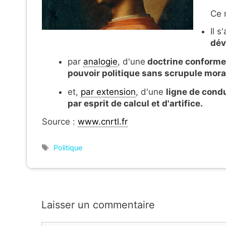
Ce m
Il s
dév
par
analogie
, d'une
doctrine conforme 
pouvoir politique sans scrupule mora
et,
par extension
,
d'une
ligne de condu
par esprit de calcul et d'artifice.
Source :
www.cnrtl.fr
Étiquettes
Politique
Laisser un commentaire