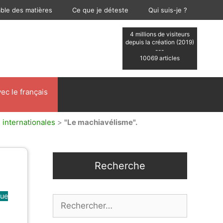
able des matières
Ce que je déteste
Qui suis-je ?
4 millions de visiteurs
depuis la création (2019)
---
10069 articles
ec le français
s internationales
>
"Le machiavélisme".
Recherche
que
Rechercher :