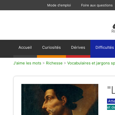
Aller
Mode d'emploi
Foire aux questions
au
contenu
R
Accueil
Curiosités
Dérives
Difficultés
J'aime les mots
>
Richesse
>
Vocabulaires et jargons sp
"
Caté
Atte
et d