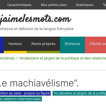
Caractéristiques
Mes petites joies
Statistiques
T
jaimelesmots.com
ichesse et défense de la langue française
Humour
Noms propres
Richesse
Fâchés av
écialisés
>
Vocabulaire et jargon de la politique et des relation
Le machiavélisme".
gories
ntion au sens : propre ou figuré
,
Vocabulaire et jargon de la politi
es relations internationales