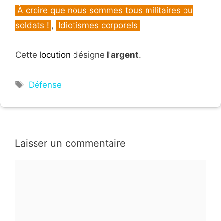
Catégories
À croire que nous sommes tous militaires ou
soldats !
,
Idiotismes corporels
Cette
locution
désigne
l'argent
.
Étiquettes
Défense
Laisser un commentaire
Commentaire