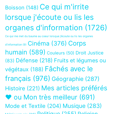
Ce qui m'irrite
Boisson
(148)
lorsque j'écoute ou lis les
organes d'information
(1726)
Ce qui me met du baume au coeur lorsque j’écoute ou lis les organes
Corps
Cinéma
(376)
d’information
(9)
humain
(589)
Droit Justice
Couleurs
(50)
Défense
(218)
Fruits et légumes ou
(83)
Fâchés avec le
végétaux
(188)
français
(976)
Géographie
(287)
Mes articles préférés
Histoire
(221)
❤ ou Mon très meilleur
(691)
Musique
(283)
Mode et Textile
(204)
Politique
(255)
Religion