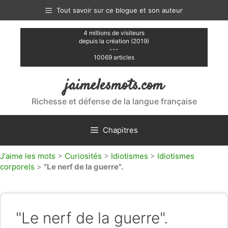
Aller
Tout savoir sur ce blogue et son auteur
au
contenu
4 millions de visiteurs
depuis la création (2019)
---
10069 articles
jaimelesmots.com
Richesse et défense de la langue française
Chapitres
J'aime les mots
>
Curiosités
>
Idiotismes
>
Idiotismes
corporels
>
"Le nerf de la guerre".
"Le nerf de la guerre".