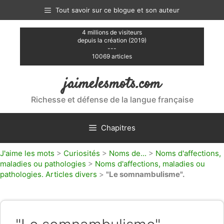
Aller
Tout savoir sur ce blogue et son auteur
au
contenu
4 millions de visiteurs
depuis la création (2019)
---
10069 articles
jaimelesmots.com
Richesse et défense de la langue française
Chapitres
J'aime les mots
>
Curiosités
>
Noms de...
>
Noms d'affections,
maladies ou pathologies
>
Noms d'affections, maladies ou
pathologies. Articles divers
>
"Le somnambulisme".