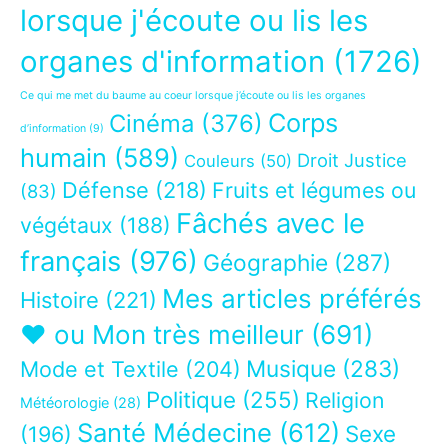
lorsque j'écoute ou lis les
organes d'information
(1726)
Ce qui me met du baume au coeur lorsque j’écoute ou lis les organes
Corps
Cinéma
(376)
d’information
(9)
humain
(589)
Droit Justice
Couleurs
(50)
Défense
(218)
Fruits et légumes ou
(83)
Fâchés avec le
végétaux
(188)
français
(976)
Géographie
(287)
Mes articles préférés
Histoire
(221)
❤ ou Mon très meilleur
(691)
Musique
(283)
Mode et Textile
(204)
Politique
(255)
Religion
Météorologie
(28)
Santé Médecine
(612)
Sexe
(196)