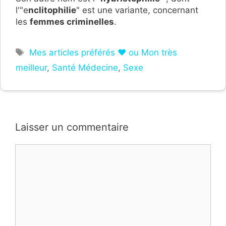
l'"e
nclitophilie
" est une variante, concernant
les
femmes criminelles
.
Étiquettes
Mes articles préférés ❤ ou Mon très
meilleur
,
Santé Médecine
,
Sexe
Laisser un commentaire
Commentaire