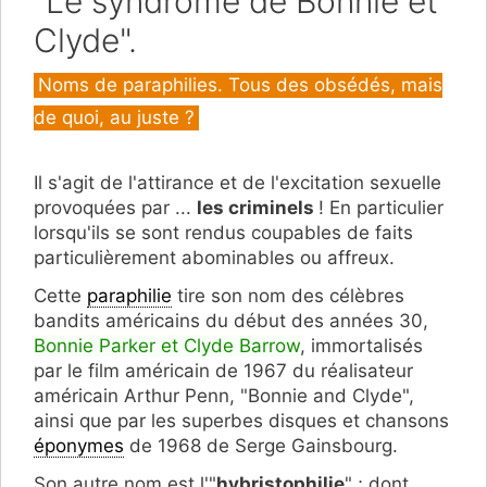
"Le syndrome de Bonnie et
Clyde".
Catégories
Noms de paraphilies. Tous des obsédés, mais
de quoi, au juste ?
Il s'agit de l'attirance et de l'excitation sexuelle
provoquées par ...
les criminels
! En particulier
lorsqu'ils se sont rendus coupables de faits
particulièrement abominables ou affreux.
Cette
paraphilie
tire son nom des célèbres
bandits américains du début des années 30,
Bonnie Parker et Clyde Barrow
, immortalisés
par le film américain de 1967 du réalisateur
américain Arthur Penn, "Bonnie and Clyde",
ainsi que par les superbes disques et chansons
éponymes
de 1968 de Serge Gainsbourg.
Son autre nom est l'"
hybristophilie
" ; dont