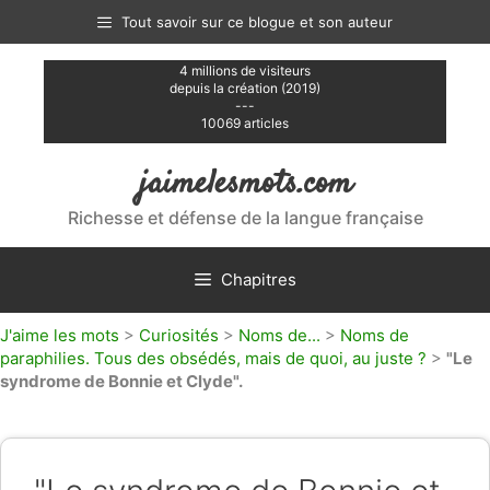
Aller
Tout savoir sur ce blogue et son auteur
au
contenu
4 millions de visiteurs
depuis la création (2019)
---
10069 articles
jaimelesmots.com
Richesse et défense de la langue française
Chapitres
J'aime les mots
>
Curiosités
>
Noms de...
>
Noms de
paraphilies. Tous des obsédés, mais de quoi, au juste ?
>
"Le
syndrome de Bonnie et Clyde".