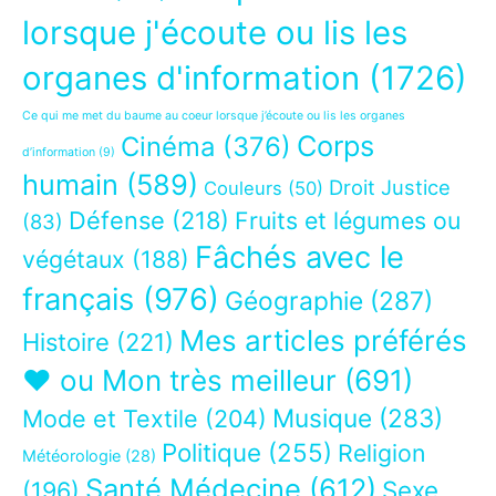
lorsque j'écoute ou lis les
organes d'information
(1726)
Ce qui me met du baume au coeur lorsque j’écoute ou lis les organes
Corps
Cinéma
(376)
d’information
(9)
humain
(589)
Droit Justice
Couleurs
(50)
Défense
(218)
Fruits et légumes ou
(83)
Fâchés avec le
végétaux
(188)
français
(976)
Géographie
(287)
Mes articles préférés
Histoire
(221)
❤ ou Mon très meilleur
(691)
Musique
(283)
Mode et Textile
(204)
Politique
(255)
Religion
Météorologie
(28)
Santé Médecine
(612)
Sexe
(196)