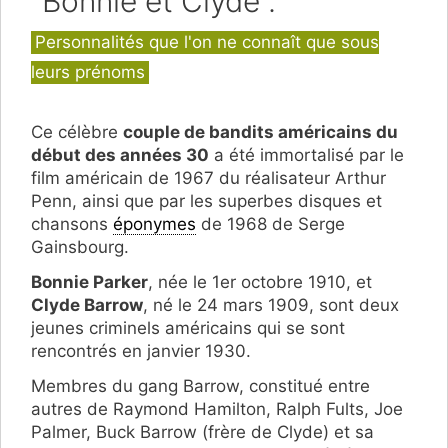
"Bonnie et Clyde".
Catégories
Personnalités que l'on ne connaît que sous
leurs prénoms
Ce célèbre
couple de bandits américains du
début des années 30
a été immortalisé par le
film américain de 1967 du réalisateur Arthur
Penn, ainsi que par les superbes disques et
chansons
éponymes
de 1968 de Serge
Gainsbourg.
Bonnie Parker
, née le 1er octobre 1910, et
Clyde Barrow
, né le 24 mars 1909, sont deux
jeunes criminels américains qui se sont
rencontrés en janvier 1930.
Membres du gang Barrow, constitué entre
autres de Raymond Hamilton, Ralph Fults, Joe
Palmer, Buck Barrow (frère de Clyde) et sa