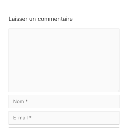
Laisser un commentaire
Commentaire
Nom
E-
mail