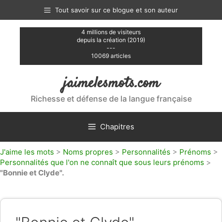
Aller
Tout savoir sur ce blogue et son auteur
au
contenu
4 millions de visiteurs
depuis la création (2019)
---
10069 articles
jaimelesmots.com
Richesse et défense de la langue française
Chapitres
J'aime les mots
>
Noms propres
>
Personnalités
>
Prénoms
>
Personnalités que l'on ne connaît que sous leurs prénoms
>
"Bonnie et Clyde".