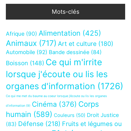
Mots-clés
Alimentation
(425)
Afrique
(90)
Animaux
(717)
Art et culture
(180)
Automobile
(92)
Bande dessinée
(84)
Ce qui m'irrite
Boisson
(148)
lorsque j'écoute ou lis les
organes d'information
(1726)
Ce qui me met du baume au coeur lorsque j’écoute ou lis les organes
Corps
Cinéma
(376)
d’information
(9)
humain
(589)
Droit Justice
Couleurs
(50)
Défense
(218)
Fruits et légumes ou
(83)