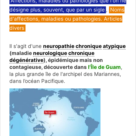
Catégories
Affections, maladies ou pathologies que l'on ne
désigne plus, souvent, que par un sigle
,
Noms
d'affections, maladies ou pathologies. Articles
divers
Il s'agit d'une
neuropathie
chronique
atypique
(maladie
neurologique
chronique
dégénérative
), épidémique mais non
contagieuse, découverte dans
l'Île de Guam
,
la plus grande île de l'archipel des Mariannes,
dans l’océan Pacifique.