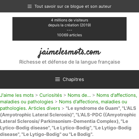
Aller
Tout savoir sur ce blogue et son auteur
au
contenu
4 millions de visiteurs
depuis la création (2019)
---
10069 articles
jaimelesmots.com
Richesse et défense de la langue française
Chapitres
J'aime les mots
>
Curiosités
>
Noms de...
>
Noms d'affections,
maladies ou pathologies
>
Noms d'affections, maladies ou
pathologies. Articles divers
>
"Le syndrome de Guam", "L'ALS
(Amyotrophic Lateral Sclerosis)", "L'ALS-PDC ((Amyotrophic
Lateral Sclerosis/ Parkinsonism-Dementia Complex), "Le
Lytico-Bodig disease", "Le Lytico-Bodig", "Le Lytigo-Bodig
disease", "Le Lytigo-Bodig" ou "Le Bodig".