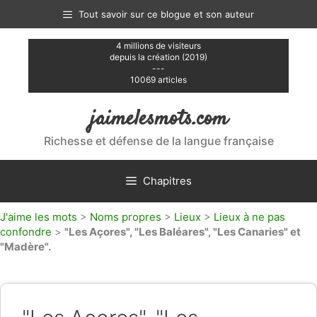
Aller
Tout savoir sur ce blogue et son auteur
au
contenu
4 millions de visiteurs
depuis la création (2019)
---
10069 articles
jaimelesmots.com
Richesse et défense de la langue française
Chapitres
J'aime les mots
>
Noms propres
>
Lieux
>
Lieux à ne pas
confondre
>
"Les Açores", "Les Baléares", "Les Canaries" et
"Madère".