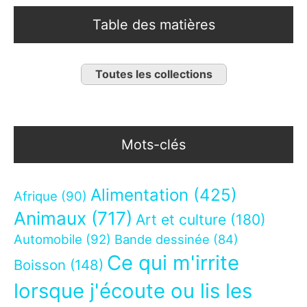
Table des matières
Toutes les collections
Mots-clés
Alimentation
(425)
Afrique
(90)
Animaux
(717)
Art et culture
(180)
Automobile
(92)
Bande dessinée
(84)
Ce qui m'irrite
Boisson
(148)
lorsque j'écoute ou lis les