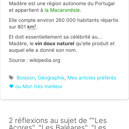
Madère est une région autonome du Portugal
et appartient à
la Macaronésie
.
Elle compte environ 260 000 habitants répartis
sur 801
km
²
.
Et doit essentiellement sa célébrité au...
Madère, le
vin doux naturel
qu'elle produit et
auquel elle a donné son nom.
Source : wikipedia.org
Étiquettes
Boisson
,
Géographie
,
Mes articles préférés
❤ ou Mon très meilleur
2 réflexions au sujet de “"Les
Açores", "Les Baléares", "Les