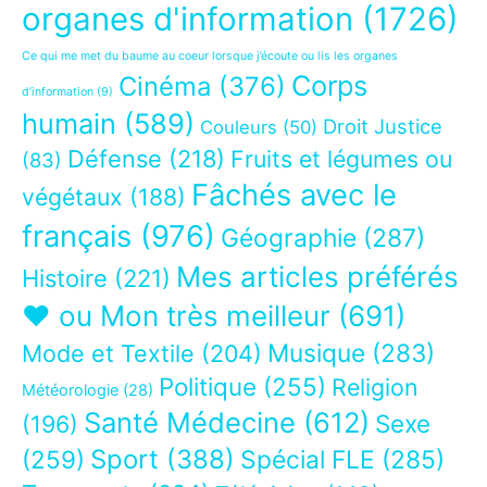
organes d'information
(1726)
Ce qui me met du baume au coeur lorsque j’écoute ou lis les organes
Corps
Cinéma
(376)
d’information
(9)
humain
(589)
Droit Justice
Couleurs
(50)
Défense
(218)
Fruits et légumes ou
(83)
Fâchés avec le
végétaux
(188)
français
(976)
Géographie
(287)
Mes articles préférés
Histoire
(221)
❤ ou Mon très meilleur
(691)
Musique
(283)
Mode et Textile
(204)
Politique
(255)
Religion
Météorologie
(28)
Santé Médecine
(612)
Sexe
(196)
Sport
(388)
(259)
Spécial FLE
(285)